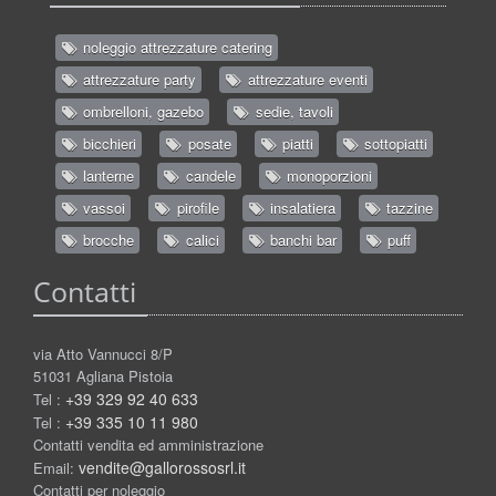
noleggio attrezzature catering
attrezzature party
attrezzature eventi
ombrelloni, gazebo
sedie, tavoli
bicchieri
posate
piatti
sottopiatti
lanterne
candele
monoporzioni
vassoi
pirofile
insalatiera
tazzine
brocche
calici
banchi bar
puff
Contatti
via Atto Vannucci 8/P
51031 Agliana Pistoia
+39 329 92 40 633
Tel :
+39 335 10 11 980
Tel :
Contatti vendita ed amministrazione
vendite@gallorossosrl.it
Email:
Contatti per noleggio