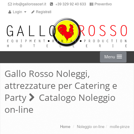
info@gallorossosrl.it
+39 329 92 40 633
Preventivo
Login
Registrati
Menu
Gallo Rosso Noleggi,
HOME
attrezzature per Catering e
NOLEGGIO ON-LINE
Party
Catalogo Noleggio
on-line
CHI SIAMO
SERVIZI
Home
/
Noleggio on-line
/
molle-pinze