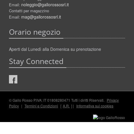
noleggio@gallorossosrl.it
Email:
Contatti per magazzino
mag@gallorossosrl.it
Email:
Orario negozio
Aperti dal Lunedì alla Domenica su prenotazione
Stay Connected
© Gallo Rosso P.IVA: IT 01808280471 Tutti i diritti Riservati.
Privacy
Policy
|
Termini e Condizioni
[
A.R.
] |
Informativa sui cookies