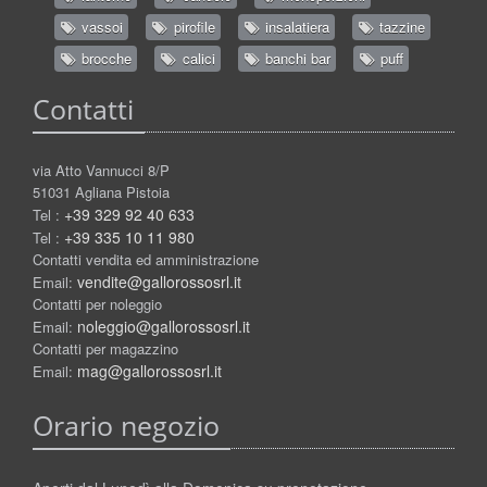
vassoi
pirofile
insalatiera
tazzine
brocche
calici
banchi bar
puff
Contatti
via Atto Vannucci 8/P
51031 Agliana Pistoia
+39 329 92 40 633
Tel :
+39 335 10 11 980
Tel :
Contatti vendita ed amministrazione
vendite@gallorossosrl.it
Email:
Contatti per noleggio
noleggio@gallorossosrl.it
Email:
Contatti per magazzino
mag@gallorossosrl.it
Email:
Orario negozio