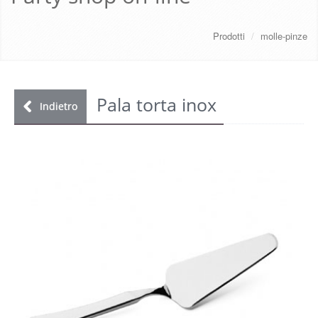
CHI SIAMO
Prodotti
/
molle-pinze
SERVIZI
DOWNLOAD
Pala torta inox
Indietro
GALLERY
NEWS
CONTATTI
FAQ
s
LOGIN