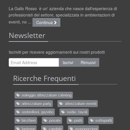
La Gallo Rosso è un' azienda che nasce dall'esperienza di
professionisti del settore, specializzata in ambientazioni di
eventi, no ...
Continua
Newsletter
Iscriviti per ricevere aggiornamenti sui nostri prodotti
Iscrivi
Rimuovi
Ricerche Frequenti
noleggio attrezzature catering
attrezzature party
attrezzature eventi
ombrelloni, gazebo
sedie, tavoli
bicchieri
posate
piatti
sottopiatti
lanterne
candele
monoporzioni