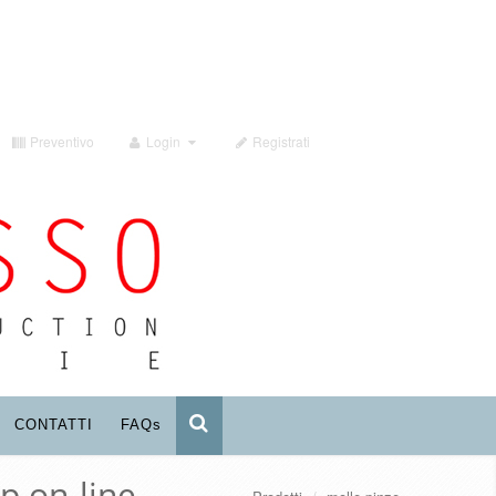
Preventivo
Login
Registrati
CONTATTI
FAQ
s
p on-line