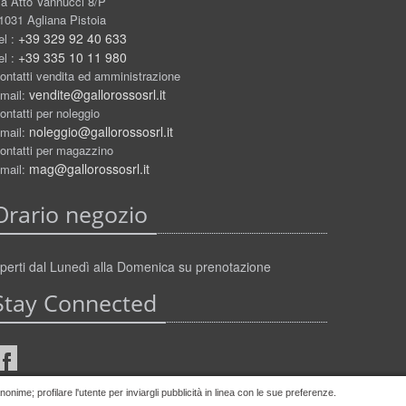
ia Atto Vannucci 8/P
1031 Agliana Pistoia
+39 329 92 40 633
el :
+39 335 10 11 980
el :
ontatti vendita ed amministrazione
vendite@gallorossosrl.it
mail:
ontatti per noleggio
noleggio@gallorossosrl.it
mail:
ontatti per magazzino
mag@gallorossosrl.it
mail:
Orario negozio
perti dal Lunedì alla Domenica su prenotazione
Stay Connected
nime; profilare l'utente per inviargli pubblicità in linea con le sue preferenze.