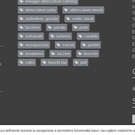
v
noleggio attrezzature catering
5
attrezzature party
attrezzature eventi
T
ombrelloni, gazebo
sedie, tavoli
T
C
bicchieri
posate
piatti
E
sottopiatti
lanterne
candele
C
E
monoporzioni
vassoi
pirofile
C
insalatiera
tazzine
brocche
E
calici
banchi bar
puff
i
A
nza dell'utente durante la navigazione e permettere funzionalità base; raccogliere statistiche ano