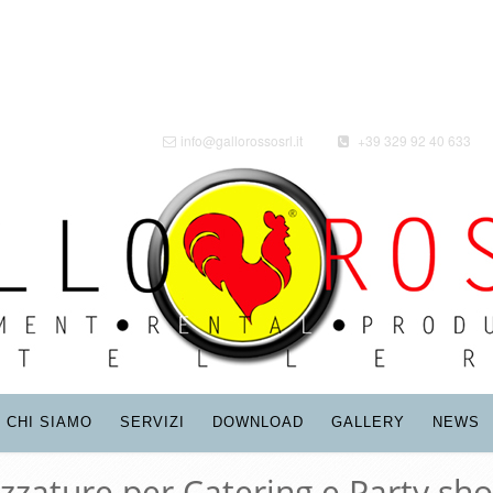
info@gallorossosrl.it
+39 329 92 40 633
CHI SIAMO
SERVIZI
DOWNLOAD
GALLERY
NEWS
ezzature per Catering e Party sho