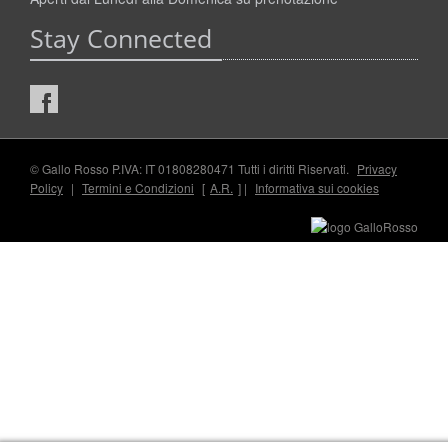
Stay Connected
© Gallo Rosso P.IVA: IT 01808280471 Tutti i diritti Riservati.
Privacy
Policy
|
Termini e Condizioni
[
A.R.
] |
Informativa sui cookies