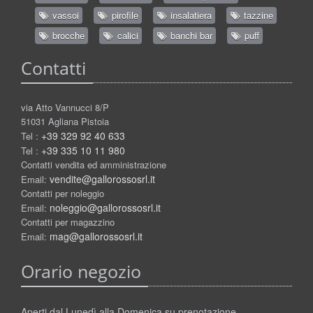
vassoi
pirofile
insalatiera
tazzine
brocche
calici
banchi bar
puff
Contatti
via Atto Vannucci 8/P
51031 Agliana Pistoia
+39 329 92 40 633
Tel :
+39 335 10 11 980
Tel :
Contatti vendita ed amministrazione
vendite@gallorossosrl.it
Email:
Contatti per noleggio
noleggio@gallorossosrl.it
Email:
Contatti per magazzino
mag@gallorossosrl.it
Email:
Orario negozio
Aperti dal Lunedì alla Domenica su prenotazione