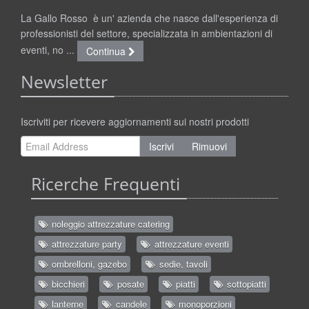
La Gallo Rosso è un' azienda che nasce dall'esperienza di
professionisti del settore, specializzata in ambientazioni di
eventi, no ...
Continua
Newsletter
Iscriviti per ricevere aggiornamenti sui nostri prodotti
Iscrivi
Rimuovi
Ricerche Frequenti
noleggio attrezzature catering
attrezzature party
attrezzature eventi
ombrelloni, gazebo
sedie, tavoli
bicchieri
posate
piatti
sottopiatti
lanterne
candele
monoporzioni