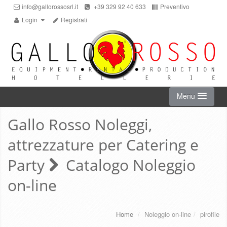
info@gallorossosrl.it
+39 329 92 40 633
Preventivo
Login
Registrati
Menu
Gallo Rosso Noleggi,
HOME
attrezzature per Catering e
NOLEGGIO ON-LINE
Party
Catalogo Noleggio
on-line
CHI SIAMO
SERVIZI
Home
/
Noleggio on-line
/
pirofile