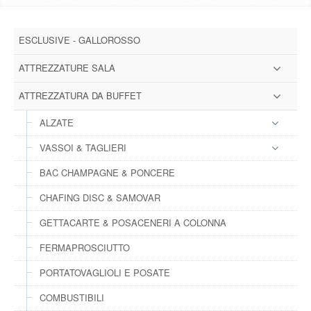
DOWNLOAD
ESCLUSIVE - GALLOROSSO
GALLERY
ATTREZZATURE SALA
NEWS
ATTREZZATURA DA BUFFET
ALZATE
CONTATTI
VASSOI & TAGLIERI
FAQ
s
BAC CHAMPAGNE & PONCERE
CHAFING DISC & SAMOVAR
LOGIN
GETTACARTE & POSACENERI A COLONNA
REGISTRATI
FERMAPROSCIUTTO
PORTATOVAGLIOLI E POSATE
COMBUSTIBILI