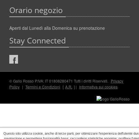
Orario negozio
Aperti dal Lunedì alla Domenica su prenotazione
Stay Connected
© Gallo Rosso P.IVA: IT 01808280471 Tutti i diritti Riservati.
Privacy
Policy
|
Termini e Condizioni
[
A.R.
] |
Informativa sui cookies
Questo sito utilizza cookie, anche di terze parti, per ottimizzare l'esperienza dell'utente dur
navigazione e permettere funzionalità base; raccogliere statistiche anonime; profilare l'ute