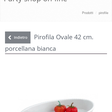
CHI SIAMO
Prodotti
/
pirofile
SERVIZI
DOWNLOAD
Pirofila Ovale 42 cm.
Indietro
porcellana bianca
GALLERY
NEWS
CONTATTI
FAQ
s
LOGIN