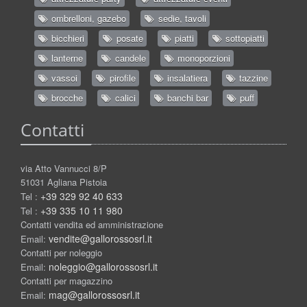
ombrelloni, gazebo
sedie, tavoli
bicchieri
posate
piatti
sottopiatti
lanterne
candele
monoporzioni
vassoi
pirofile
insalatiera
tazzine
brocche
calici
banchi bar
puff
Contatti
via Atto Vannucci 8/P
51031 Agliana Pistoia
+39 329 92 40 633
Tel :
+39 335 10 11 980
Tel :
Contatti vendita ed amministrazione
vendite@gallorossosrl.it
Email:
Contatti per noleggio
noleggio@gallorossosrl.it
Email:
Contatti per magazzino
mag@gallorossosrl.it
Email: