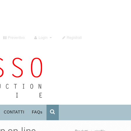
Preventivo
Login
Registrati
CONTATTI
FAQ
s
p on-line