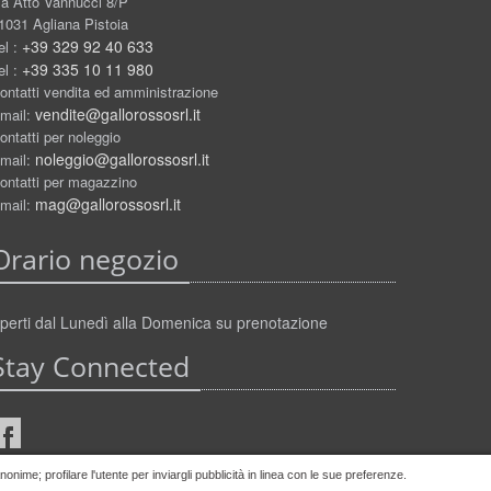
ia Atto Vannucci 8/P
1031 Agliana Pistoia
+39 329 92 40 633
el :
+39 335 10 11 980
el :
ontatti vendita ed amministrazione
vendite@gallorossosrl.it
mail:
ontatti per noleggio
noleggio@gallorossosrl.it
mail:
ontatti per magazzino
mag@gallorossosrl.it
mail:
Orario negozio
perti dal Lunedì alla Domenica su prenotazione
Stay Connected
nime; profilare l'utente per inviargli pubblicità in linea con le sue preferenze.