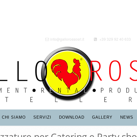
info@gallorossosrl.it
+39 329 92 40 633
CHI SIAMO
SERVIZI
DOWNLOAD
GALLERY
NEWS
ezzature per Catering e Party sho