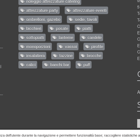
v
noleggio attrezzature catering
5
attrezzature party
attrezzature eventi
T
ombrelloni, gazebo
sedie, tavoli
T
C
bicchieri
posate
piatti
E
sottopiatti
lanterne
candele
C
E
monoporzioni
vassoi
pirofile
C
insalatiera
tazzine
brocche
E
calici
banchi bar
puff
i
A
nza dell'utente durante la navigazione e permettere funzionalità base; raccogliere statistiche ano