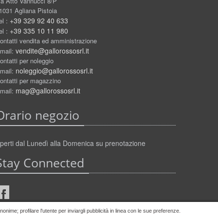
ia Atto Vannucci 8/P
1031 Agliana Pistoia
+39 329 92 40 633
el :
+39 335 10 11 980
el :
ontatti vendita ed amministrazione
vendite@gallorossosrl.it
mail:
ontatti per noleggio
noleggio@gallorossosrl.it
mail:
ontatti per magazzino
mag@gallorossosrl.it
mail:
Orario negozio
perti dal Lunedì alla Domenica su prenotazione
Stay Connected
nime; profilare l'utente per inviargli pubblicità in linea con le sue preferenze.