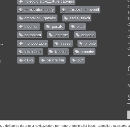
v
noleggio attrezzature catering
5
attrezzature party
attrezzature eventi
T
ombrelloni, gazebo
sedie, tavoli
T
C
bicchieri
posate
piatti
E
sottopiatti
lanterne
candele
C
E
monoporzioni
vassoi
pirofile
C
insalatiera
tazzine
brocche
E
calici
banchi bar
puff
i
A
nza dell'utente durante la navigazione e permettere funzionalità base; raccogliere statistiche ano