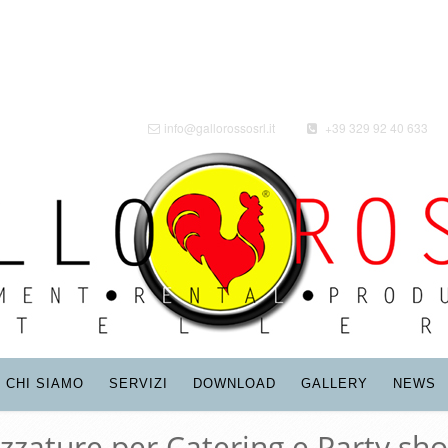
info@gallorossosrl.it
+39 329 92 40 633
CHI SIAMO
SERVIZI
DOWNLOAD
GALLERY
NEWS
ezzature per Catering e Party sho