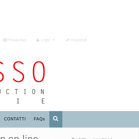
Preventivo
Login
Registrati
CONTATTI
FAQ
s
p on-line