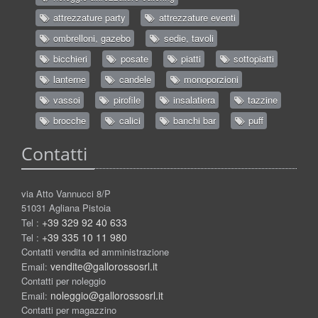
attrezzature party
attrezzature eventi
ombrelloni, gazebo
sedie, tavoli
bicchieri
posate
piatti
sottopiatti
lanterne
candele
monoporzioni
vassoi
pirofile
insalatiera
tazzine
brocche
calici
banchi bar
puff
Contatti
via Atto Vannucci 8/P
51031 Agliana Pistoia
+39 329 92 40 633
Tel :
+39 335 10 11 980
Tel :
Contatti vendita ed amministrazione
vendite@gallorossosrl.it
Email:
Contatti per noleggio
noleggio@gallorossosrl.it
Email:
Contatti per magazzino