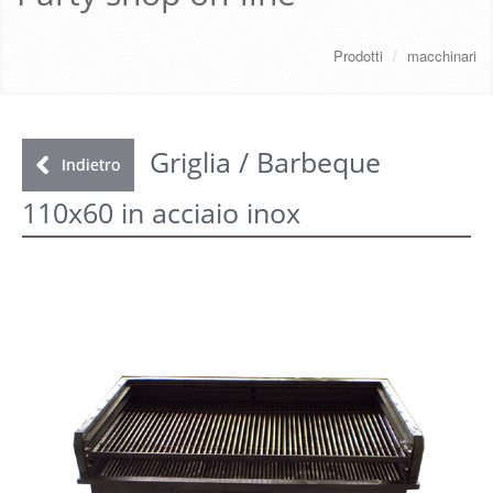
CHI SIAMO
Prodotti
/
macchinari
SERVIZI
DOWNLOAD
Griglia / Barbeque
Indietro
110x60 in acciaio inox
GALLERY
NEWS
CONTATTI
FAQ
s
LOGIN