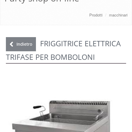
CHI SIAMO
Prodotti
/
macchinari
SERVIZI
DOWNLOAD
FRIGGITRICE ELETTRICA
Indietro
TRIFASE PER BOMBOLONI
GALLERY
NEWS
CONTATTI
FAQ
s
LOGIN