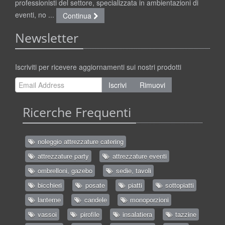
professionisti del settore, specializzata in ambientazioni di
eventi, no ...
Continua
Newsletter
Iscriviti per ricevere aggiornamenti sui nostri prodotti
Iscrivi
Rimuovi
Ricerche Frequenti
noleggio attrezzature catering
attrezzature party
attrezzature eventi
ombrelloni, gazebo
sedie, tavoli
bicchieri
posate
piatti
sottopiatti
lanterne
candele
monoporzioni
vassoi
pirofile
insalatiera
tazzine