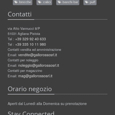
brocche
calici
banchi bar
puff
Contatti
via Atto Vannucci 8/P
51031 Agliana Pistoia
+39 329 92 40 633
Tel :
+39 335 10 11 980
Tel :
Contatti vendita ed amministrazione
vendite@gallorossosrl.it
Email:
Contatti per noleggio
noleggio@gallorossosrl.it
Email:
Contatti per magazzino
mag@gallorossosrl.it
Email:
Orario negozio
Aperti dal Lunedì alla Domenica su prenotazione
Stay Connected