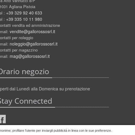
ia Atto Vannucci 8/P
1031 Agliana Pistoia
+39 329 92 40 633
el :
+39 335 10 11 980
el :
ontatti vendita ed amministrazione
vendite@gallorossosrl.it
mail:
ontatti per noleggio
noleggio@gallorossosrl.it
mail:
ontatti per magazzino
mag@gallorossosrl.it
mail:
Orario negozio
perti dal Lunedì alla Domenica su prenotazione
Stay Connected
nime; profilare l'utente per inviargli pubblicità in linea con le sue preferenze.