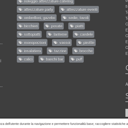
v
noleggio attrezzature catering
5
attrezzature party
attrezzature eventi
T
ombrelloni, gazebo
sedie, tavoli
T
C
bicchieri
posate
piatti
E
sottopiatti
lanterne
candele
C
E
monoporzioni
vassoi
pirofile
C
insalatiera
tazzine
brocche
E
calici
banchi bar
puff
i
A
nza dell'utente durante la navigazione e permettere funzionalità base; raccogliere statistiche ano