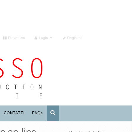
Preventivo
Login
Registrati
CONTATTI
FAQ
s
p on-line