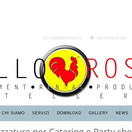
info@gallorossosrl.it
+39 329 92 40 633
CHI SIAMO
SERVIZI
DOWNLOAD
GALLERY
NEWS
ezzature per Catering e Party sho