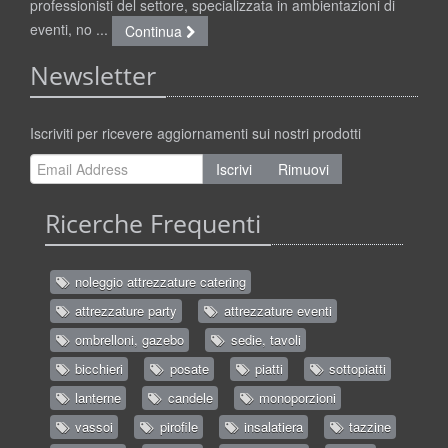
professionisti del settore, specializzata in ambientazioni di
eventi, no ...
Continua
Newsletter
Iscriviti per ricevere aggiornamenti sui nostri prodotti
Iscrivi
Rimuovi
Ricerche Frequenti
noleggio attrezzature catering
attrezzature party
attrezzature eventi
ombrelloni, gazebo
sedie, tavoli
bicchieri
posate
piatti
sottopiatti
lanterne
candele
monoporzioni
vassoi
pirofile
insalatiera
tazzine