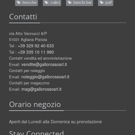
brocche
calici
banchi bar
puff
Contatti
via Atto Vannucci 8/P
51031 Agliana Pistoia
+39 329 92 40 633
Tel :
+39 335 10 11 980
Tel :
Contatti vendita ed amministrazione
vendite@gallorossosrl.it
Email:
Contatti per noleggio
noleggio@gallorossosrl.it
Email:
Contatti per magazzino
mag@gallorossosrl.it
Email:
Orario negozio
Aperti dal Lunedì alla Domenica su prenotazione
Stay Connected