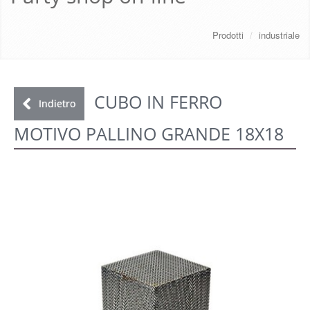
CHI SIAMO
Prodotti
/
industriale
SERVIZI
DOWNLOAD
CUBO IN FERRO
Indietro
MOTIVO PALLINO GRANDE 18X18
GALLERY
NEWS
CONTATTI
FAQ
s
LOGIN