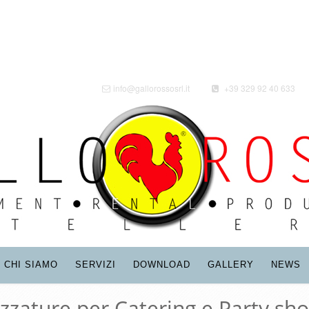
info@gallorossosrl.it
+39 329 92 40 633
CHI SIAMO
SERVIZI
DOWNLOAD
GALLERY
NEWS
ezzature per Catering e Party sho