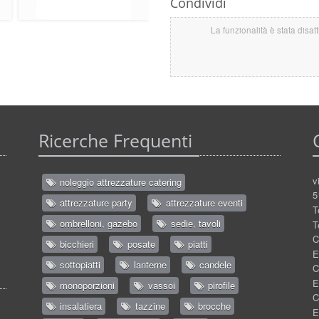
Condividi
La funzionalità è stata disat
Ricerche Frequenti
v
noleggio attrezzature catering
5
attrezzature party
attrezzature eventi
T
ombrelloni, gazebo
sedie, tavoli
T
C
bicchieri
posate
piatti
E
sottopiatti
lanterne
candele
C
E
monoporzioni
vassoi
pirofile
C
insalatiera
tazzine
brocche
E