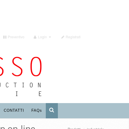
Preventivo
Login
Registrati
CONTATTI
FAQ
s
p on-line