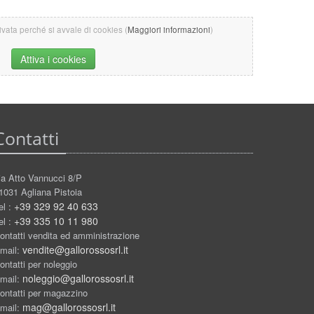
tivata perché si avvale di cookies (
Maggiori informazioni
)
Attiva i cookies
Contatti
ia Atto Vannucci 8/P
1031 Agliana Pistoia
+39 329 92 40 633
el :
+39 335 10 11 980
el :
ontatti vendita ed amministrazione
vendite@gallorossosrl.it
mail:
ontatti per noleggio
noleggio@gallorossosrl.it
mail:
ontatti per magazzino
mag@gallorossosrl.it
mail: