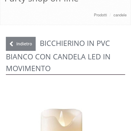
CHI SIAMO
Prodotti
/
candele
SERVIZI
DOWNLOAD
BICCHIERINO IN PVC
Indietro
BIANCO CON CANDELA LED IN
GALLERY
MOVIMENTO
NEWS
CONTATTI
FAQ
s
LOGIN