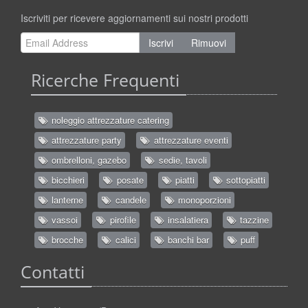
Iscriviti per ricevere aggiornamenti sui nostri prodotti
Iscrivi
Rimuovi
Ricerche Frequenti
noleggio attrezzature catering
attrezzature party
attrezzature eventi
ombrelloni, gazebo
sedie, tavoli
bicchieri
posate
piatti
sottopiatti
lanterne
candele
monoporzioni
vassoi
pirofile
insalatiera
tazzine
brocche
calici
banchi bar
puff
Contatti