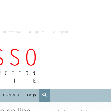
Preventivo
Login
Registrati
CONTATTI
FAQ
s
p on-line