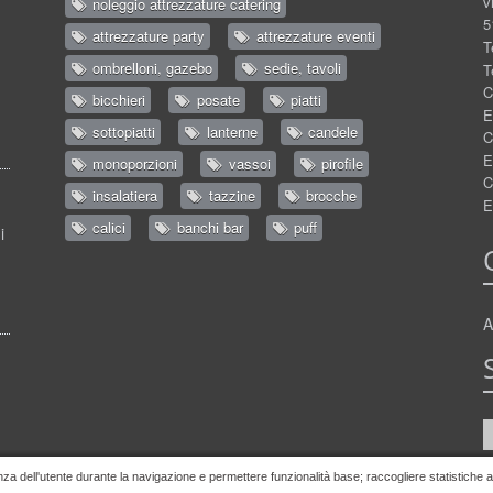
v
noleggio attrezzature catering
5
attrezzature party
attrezzature eventi
T
ombrelloni, gazebo
sedie, tavoli
T
C
bicchieri
posate
piatti
E
sottopiatti
lanterne
candele
C
E
monoporzioni
vassoi
pirofile
C
insalatiera
tazzine
brocche
E
calici
banchi bar
puff
i
A
nza dell'utente durante la navigazione e permettere funzionalità base; raccogliere statistiche ano