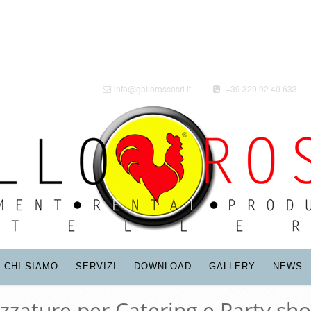
info@gallorossosrl.it
+39 329 92 40 633
CHI SIAMO
SERVIZI
DOWNLOAD
GALLERY
NEWS
ezzature per Catering e Party sho