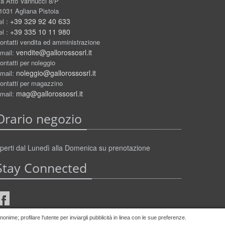
ia Atto Vannucci 8/P
1031 Agliana Pistoia
+39 329 92 40 633
el :
+39 335 10 11 980
el :
ontatti vendita ed amministrazione
vendite@gallorossosrl.it
mail:
ontatti per noleggio
noleggio@gallorossosrl.it
mail:
ontatti per magazzino
mag@gallorossosrl.it
mail:
Orario negozio
perti dal Lunedì alla Domenica su prenotazione
Stay Connected
nime; profilare l'utente per inviargli pubblicità in linea con le sue preferenze.