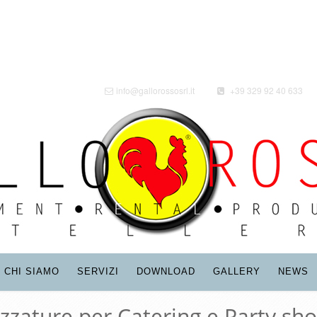
info@gallorossosrl.it
+39 329 92 40 633
CHI SIAMO
SERVIZI
DOWNLOAD
GALLERY
NEWS
ezzature per Catering e Party sho