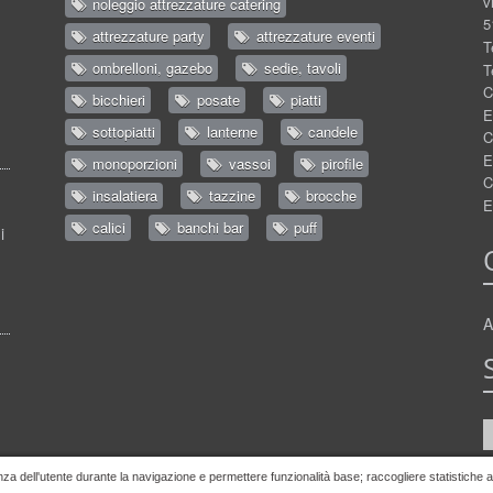
v
noleggio attrezzature catering
5
attrezzature party
attrezzature eventi
T
ombrelloni, gazebo
sedie, tavoli
T
C
bicchieri
posate
piatti
E
sottopiatti
lanterne
candele
C
E
monoporzioni
vassoi
pirofile
C
insalatiera
tazzine
brocche
E
calici
banchi bar
puff
i
A
nza dell'utente durante la navigazione e permettere funzionalità base; raccogliere statistiche ano