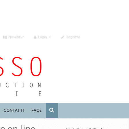
Preventivo
Login
Registrati
CONTATTI
FAQ
s
p on-line