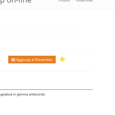
Prodotti
/
coltelli-sala
Aggiungi al Preventivo
pugnatura in gomma antiscivolo