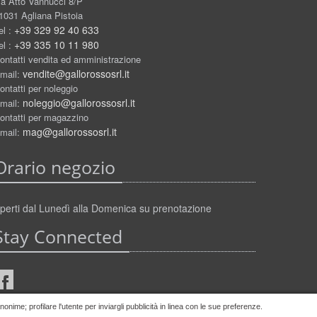
ia Atto Vannucci 8/P
1031 Agliana Pistoia
+39 329 92 40 633
el :
+39 335 10 11 980
el :
ontatti vendita ed amministrazione
vendite@gallorossosrl.it
mail:
ontatti per noleggio
noleggio@gallorossosrl.it
mail:
ontatti per magazzino
mag@gallorossosrl.it
mail:
Orario negozio
perti dal Lunedì alla Domenica su prenotazione
Stay Connected
nime; profilare l'utente per inviargli pubblicità in linea con le sue preferenze.