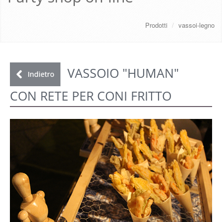
CHI SIAMO
Prodotti
/
vassoi-legno
SERVIZI
DOWNLOAD
VASSOIO "HUMAN"
Indietro
CON RETE PER CONI FRITTO
GALLERY
NEWS
CONTATTI
FAQ
s
LOGIN