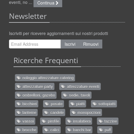
eventi, no ...
Continua
Newsletter
Iscriviti per ricevere aggiornamenti sui nostri prodotti
Iscrivi
Rimuovi
Ricerche Frequenti
noleggio attrezzature catering
attrezzature party
attrezzature eventi
ombrelloni, gazebo
sedie, tavoli
bicchieri
posate
piatti
sottopiatti
lanterne
candele
monoporzioni
vassoi
pirofile
insalatiera
tazzine
brocche
calici
banchi bar
puff