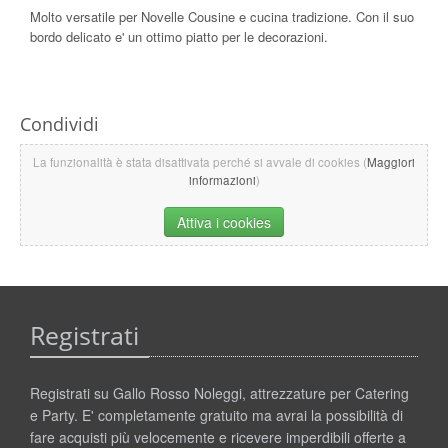
Molto versatile per Novelle Cousine e cucina tradizione. Con il suo
bordo delicato e' un ottimo piatto per le decorazioni.
Condividi
La funzionalità è stata disattivata perché si avvale di cookies (
Maggiori
informazioni
)
Attiva i cookies
Registrati
Registrati su Gallo Rosso Noleggi, attrezzature per Catering
e Party. E' completamente gratuito ma avrai la possibilità di
fare acquisti più velocemente e ricevere imperdibili offerte a