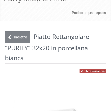
CHI SIAMO
Prodotti
/
piatti-speciali
SERVIZI
DOWNLOAD
Piatto Rettangolare
Indietro
"PURITY" 32x20 in porcellana
GALLERY
bianca
NEWS
Nuovo arrivo
CONTATTI
FAQ
s
LOGIN