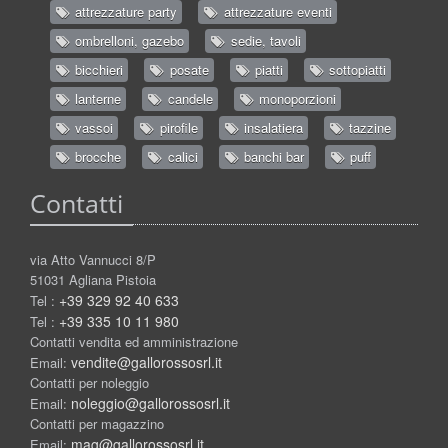
attrezzature party
attrezzature eventi
ombrelloni, gazebo
sedie, tavoli
bicchieri
posate
piatti
sottopiatti
lanterne
candele
monoporzioni
vassoi
pirofile
insalatiera
tazzine
brocche
calici
banchi bar
puff
Contatti
via Atto Vannucci 8/P
51031 Agliana Pistoia
+39 329 92 40 633
Tel :
+39 335 10 11 980
Tel :
Contatti vendita ed amministrazione
vendite@gallorossosrl.it
Email:
Contatti per noleggio
noleggio@gallorossosrl.it
Email:
Contatti per magazzino
mag@gallorossosrl.it
Email: