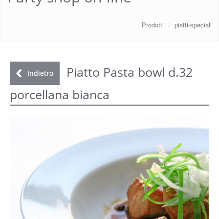
CHI SIAMO
Prodotti
/
piatti-speciali
SERVIZI
DOWNLOAD
Piatto Pasta bowl d.32
Indietro
porcellana bianca
GALLERY
NEWS
CONTATTI
FAQ
s
LOGIN