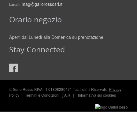
mag@gallorossosrl.it
Email:
Orario negozio
Aperti dal Lunedì alla Domenica su prenotazione
Stay Connected
© Gallo Rosso P.IVA: IT 01808280471 Tutti i diritti Riservati.
Privacy
Policy
|
Termini e Condizioni
[
A.R.
] |
Informativa sui cookies