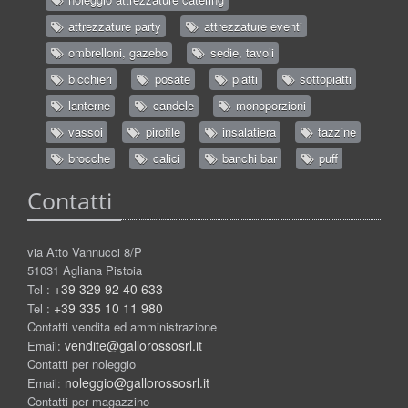
attrezzature party
attrezzature eventi
ombrelloni, gazebo
sedie, tavoli
bicchieri
posate
piatti
sottopiatti
lanterne
candele
monoporzioni
vassoi
pirofile
insalatiera
tazzine
brocche
calici
banchi bar
puff
Contatti
via Atto Vannucci 8/P
51031 Agliana Pistoia
+39 329 92 40 633
Tel :
+39 335 10 11 980
Tel :
Contatti vendita ed amministrazione
vendite@gallorossosrl.it
Email:
Contatti per noleggio
noleggio@gallorossosrl.it
Email:
Contatti per magazzino