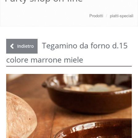
CHI SIAMO
Prodotti
/
piatti-speciali
SERVIZI
DOWNLOAD
Tegamino da forno d.15
Indietro
colore marrone miele
GALLERY
NEWS
CONTATTI
FAQ
s
LOGIN