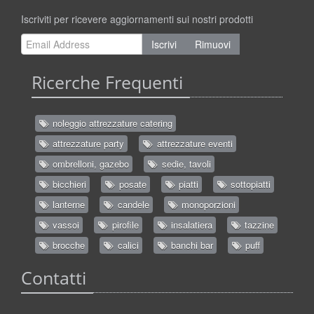
Iscriviti per ricevere aggiornamenti sui nostri prodotti
Iscrivi
Rimuovi
Ricerche Frequenti
noleggio attrezzature catering
attrezzature party
attrezzature eventi
ombrelloni, gazebo
sedie, tavoli
bicchieri
posate
piatti
sottopiatti
lanterne
candele
monoporzioni
vassoi
pirofile
insalatiera
tazzine
brocche
calici
banchi bar
puff
Contatti