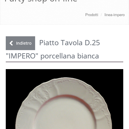
CHI SIAMO
Prodotti
/
linea-impero
SERVIZI
DOWNLOAD
Piatto Tavola D.25
Indietro
"IMPERO" porcellana bianca
GALLERY
NEWS
CONTATTI
FAQ
s
LOGIN