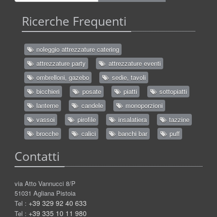
Ricerche Frequenti
noleggio attrezzature catering
attrezzature party
attrezzature eventi
ombrelloni, gazebo
sedie, tavoli
bicchieri
posate
piatti
sottopiatti
lanterne
candele
monoporzioni
vassoi
pirofile
insalatiera
tazzine
brocche
calici
banchi bar
puff
Contatti
via Atto Vannucci 8/P
51031 Agliana Pistoia
+39 329 92 40 633
Tel :
+39 335 10 11 980
Tel :