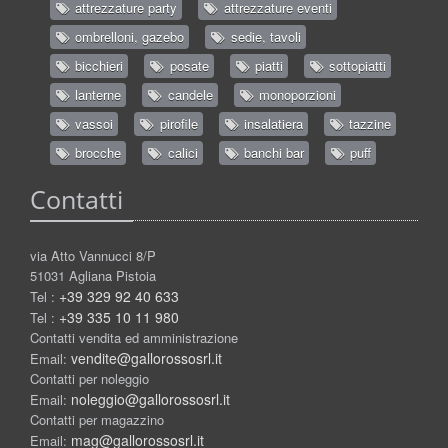
attrezzature party
attrezzature eventi
ombrelloni, gazebo
sedie, tavoli
bicchieri
posate
piatti
sottopiatti
lanterne
candele
monoporzioni
vassoi
pirofile
insalatiera
tazzine
brocche
calici
banchi bar
puff
Contatti
via Atto Vannucci 8/P
51031 Agliana Pistoia
+39 329 92 40 633
Tel :
+39 335 10 11 980
Tel :
Contatti vendita ed amministrazione
vendite@gallorossosrl.it
Email:
Contatti per noleggio
noleggio@gallorossosrl.it
Email:
Contatti per magazzino
mag@gallorossosrl.it
Email: