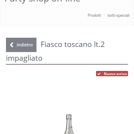
CHI SIAMO
Prodotti
/
botti-speciali
SERVIZI
DOWNLOAD
Fiasco toscano lt.2
Indietro
impagliato
GALLERY
NEWS
Nuovo arrivo
CONTATTI
FAQ
s
LOGIN