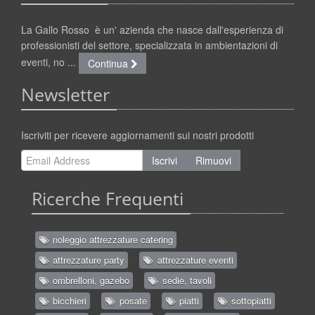
La Gallo Rosso è un' azienda che nasce dall'esperienza di
professionisti del settore, specializzata in ambientazioni di
eventi, no ...
Continua
Newsletter
Iscriviti per ricevere aggiornamenti sui nostri prodotti
Iscrivi
Rimuovi
Ricerche Frequenti
noleggio attrezzature catering
attrezzature party
attrezzature eventi
ombrelloni, gazebo
sedie, tavoli
bicchieri
posate
piatti
sottopiatti