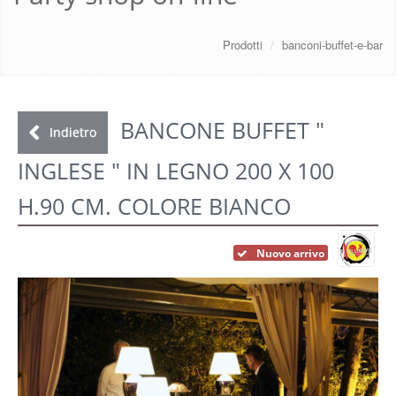
CHI SIAMO
Prodotti
/
banconi-buffet-e-bar
SERVIZI
DOWNLOAD
BANCONE BUFFET "
Indietro
INGLESE " IN LEGNO 200 X 100
GALLERY
H.90 CM. COLORE BIANCO
NEWS
Nuovo arrivo
CONTATTI
FAQ
s
LOGIN