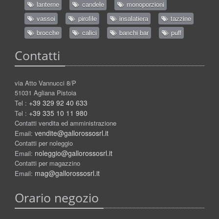
lanterne
candele
monoporzioni
vassoi
pirofile
insalatiera
tazzine
brocche
calici
banchi bar
puff
Contatti
via Atto Vannucci 8/P
51031 Agliana Pistoia
+39 329 92 40 633
Tel :
+39 335 10 11 980
Tel :
Contatti vendita ed amministrazione
vendite@gallorossosrl.it
Email:
Contatti per noleggio
noleggio@gallorossosrl.it
Email:
Contatti per magazzino
mag@gallorossosrl.it
Email:
Orario negozio