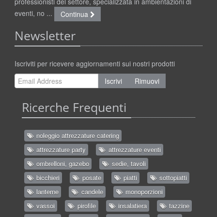
professionisti del settore, specializzata in ambientazioni di
eventi, no ...
Continua
Newsletter
Iscriviti per ricevere aggiornamenti sui nostri prodotti
Iscrivi
Rimuovi
Ricerche Frequenti
noleggio attrezzature catering
attrezzature party
attrezzature eventi
ombrelloni, gazebo
sedie, tavoli
bicchieri
posate
piatti
sottopiatti
lanterne
candele
monoporzioni
vassoi
pirofile
insalatiera
tazzine