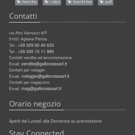
brocche
calici
banchi bar
puff
Contatti
via Atto Vannucci 8/P
51031 Agliana Pistoia
+39 329 92 40 633
Tel :
+39 335 10 11 980
Tel :
Contatti vendita ed amministrazione
vendite@gallorossosrl.it
Email:
Contatti per noleggio
noleggio@gallorossosrl.it
Email:
Contatti per magazzino
mag@gallorossosrl.it
Email:
Orario negozio
Aperti dal Lunedì alla Domenica su prenotazione
Stay Connected