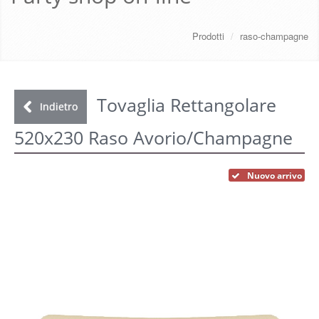
CHI SIAMO
Prodotti
/
raso-champagne
SERVIZI
DOWNLOAD
Tovaglia Rettangolare
Indietro
520x230 Raso Avorio/Champagne
GALLERY
NEWS
Nuovo arrivo
CONTATTI
FAQ
s
LOGIN