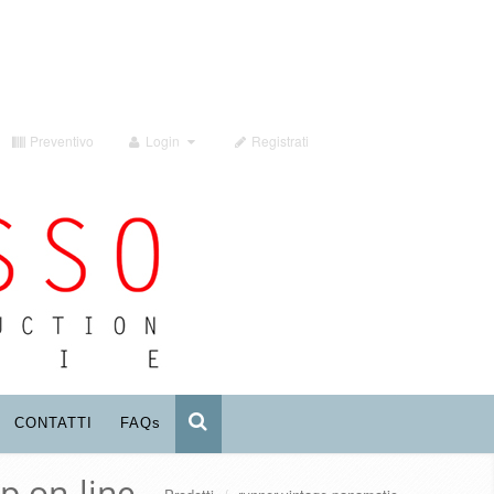
Preventivo
Login
Registrati
CONTATTI
FAQ
s
p on-line