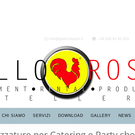
info@gallorossosrl.it
+39 329 92 40 633
CHI SIAMO
SERVIZI
DOWNLOAD
GALLERY
NEWS
ezzature per Catering e Party sho