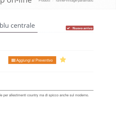
Prodotti
/
runner-vintage-panamatic
blu centrale
Nuovo arrivo
Aggiungi al Preventivo
le per allestimenti country ma di spicco anche sul moderno.