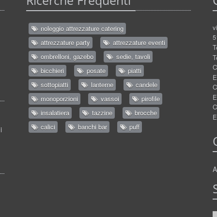
Ricerche Frequenti
v
noleggio attrezzature catering
5
attrezzature party
attrezzature eventi
T
ombrelloni, gazebo
sedie, tavoli
T
C
bicchieri
posate
piatti
E
sottopiatti
lanterne
candele
C
E
monoporzioni
vassoi
pirofile
C
insalatiera
tazzine
brocche
E
calici
banchi bar
puff
i
A