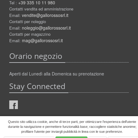
+39 335 10 11 980
Tel :
Contatti vendita ed amministrazione
vendite@gallorossosrl.it
Email:
Contatti per noleggio
noleggio@gallorossosrl.it
Email:
Contatti per magazzino
mag@gallorossosrl.it
Email:
Orario negozio
Aperti dal Lunedì alla Domenica su prenotazione
Stay Connected
Questo sito utilizza cookie, anche di terze parti, per ottimizzare l'esperienza dell'utente
© Gallo Rosso P.IVA: IT 01808280471 Tutti i diritti Riservati.
Privacy
durante la navigazione e permettere funzionalità base; raccogliere statistiche anonime;
Policy
|
Termini e Condizioni
[
A.R.
] |
Informativa sui cookies
profilare l'utente per inviargli pubblicità in linea con le sue preferenze.