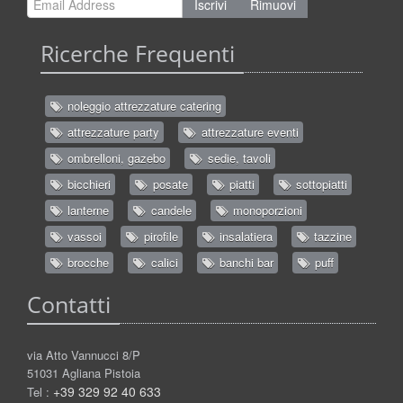
Iscrivi
Rimuovi
Ricerche Frequenti
noleggio attrezzature catering
attrezzature party
attrezzature eventi
ombrelloni, gazebo
sedie, tavoli
bicchieri
posate
piatti
sottopiatti
lanterne
candele
monoporzioni
vassoi
pirofile
insalatiera
tazzine
brocche
calici
banchi bar
puff
Contatti
via Atto Vannucci 8/P
51031 Agliana Pistoia
+39 329 92 40 633
Tel :