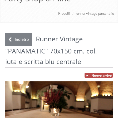
CHI SIAMO
Prodotti
/
runner-vintage-panamatic
SERVIZI
DOWNLOAD
Runner Vintage
Indietro
"PANAMATIC" 70x150 cm. col.
GALLERY
iuta e scritta blu centrale
NEWS
Nuovo arrivo
CONTATTI
FAQ
s
LOGIN