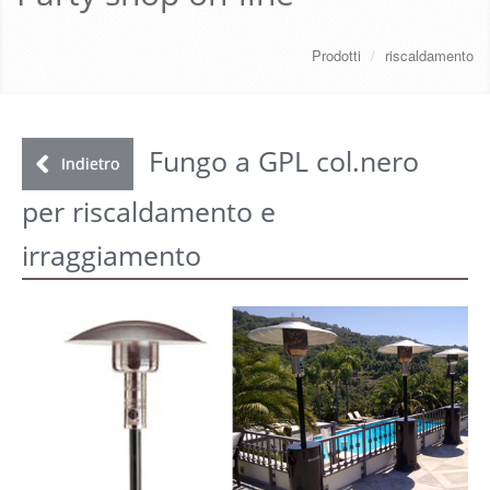
CHI SIAMO
Prodotti
/
riscaldamento
SERVIZI
DOWNLOAD
Fungo a GPL col.nero
Indietro
per riscaldamento e
GALLERY
irraggiamento
NEWS
CONTATTI
FAQ
s
LOGIN