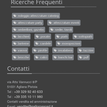
Ricerche Frequenti
noleggio attrezzature catering
attrezzature party
attrezzature eventi
ombrelloni, gazebo
sedie, tavoli
bicchieri
posate
piatti
sottopiatti
lanterne
candele
monoporzioni
vassoi
pirofile
insalatiera
tazzine
brocche
calici
banchi bar
puff
Contatti
via Atto Vannucci 8/P
51031 Agliana Pistoia
+39 329 92 40 633
Tel :
+39 335 10 11 980
Tel :
Contatti vendita ed amministrazione
vendite@gallorossosrl.it
Email: