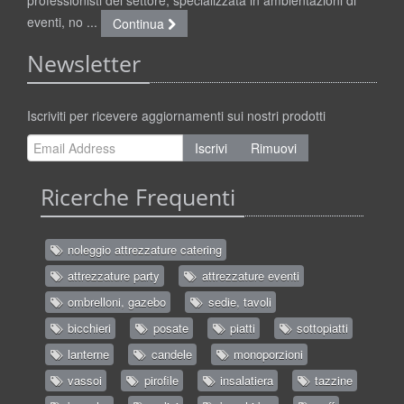
eventi, no ...
Continua
Newsletter
Iscriviti per ricevere aggiornamenti sui nostri prodotti
Iscrivi
Rimuovi
Ricerche Frequenti
noleggio attrezzature catering
attrezzature party
attrezzature eventi
ombrelloni, gazebo
sedie, tavoli
bicchieri
posate
piatti
sottopiatti
lanterne
candele
monoporzioni
vassoi
pirofile
insalatiera
tazzine