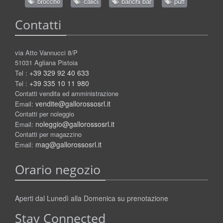
brocche
calici
banchi bar
puff
Contatti
via Atto Vannucci 8/P
51031 Agliana Pistoia
+39 329 92 40 633
Tel :
+39 335 10 11 980
Tel :
Contatti vendita ed amministrazione
vendite@gallorossosrl.it
Email:
Contatti per noleggio
noleggio@gallorossosrl.it
Email:
Contatti per magazzino
mag@gallorossosrl.it
Email:
Orario negozio
Aperti dal Lunedì alla Domenica su prenotazione
Stay Connected