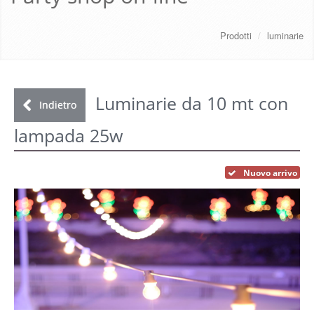
CHI SIAMO
Prodotti
/
luminarie
SERVIZI
DOWNLOAD
Luminarie da 10 mt con
Indietro
lampada 25w
GALLERY
NEWS
Nuovo arrivo
CONTATTI
FAQ
s
LOGIN