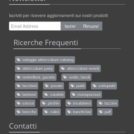
Iscriviti per ricevere aggiornamenti sui nostri prodotti
Iscrivi
Rimuovi
Ricerche Frequenti
noleggio attrezzature catering
attrezzature party
attrezzature eventi
ombrelloni, gazebo
sedie, tavoli
bicchieri
posate
piatti
sottopiatti
lanterne
candele
monoporzioni
vassoi
pirofile
insalatiera
tazzine
brocche
calici
banchi bar
puff
Contatti