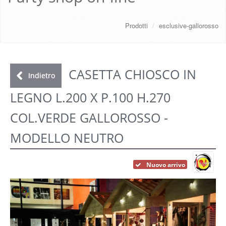
CHI SIAMO
Prodotti
/
esclusive-gallorosso
SERVIZI
DOWNLOAD
CASETTA CHIOSCO IN
Indietro
LEGNO L.200 X P.100 H.270
GALLERY
COL.VERDE GALLOROSSO -
NEWS
MODELLO NEUTRO
CONTATTI
Nuovo arrivo
FAQ
s
LOGIN