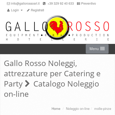
info@gallorossosrl.it
+39 329 92 40 633
Preventivo
Login
Registrati
Menu
Gallo Rosso Noleggi,
HOME
attrezzature per Catering e
NOLEGGIO ON-LINE
Party
Catalogo Noleggio
on-line
CHI SIAMO
SERVIZI
Home
/
Noleggio on-line
/
molle-pinze