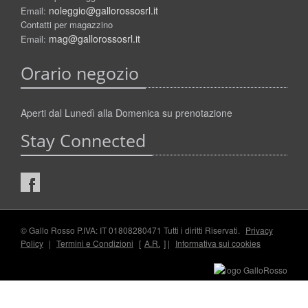
noleggio@gallorossosrl.it
Email:
Contatti per magazzino
mag@gallorossosrl.it
Email:
Orario negozio
Aperti dal Lunedì alla Domenica su prenotazione
Stay Connected
© Gallo Rosso P.IVA: IT 01808280471 Tutti i diritti Riservati.
Privacy
Policy
|
Termini e Condizioni
[
A.R.
] |
Informativa sui cookies