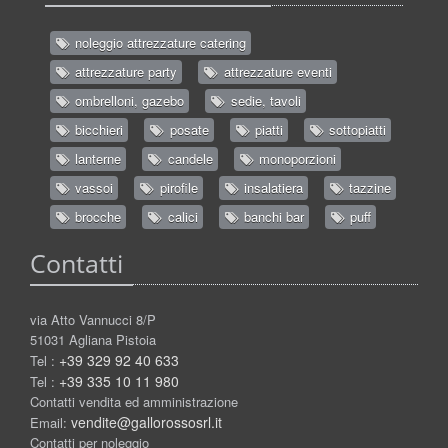
noleggio attrezzature catering
attrezzature party
attrezzature eventi
ombrelloni, gazebo
sedie, tavoli
bicchieri
posate
piatti
sottopiatti
lanterne
candele
monoporzioni
vassoi
pirofile
insalatiera
tazzine
brocche
calici
banchi bar
puff
Contatti
via Atto Vannucci 8/P
51031 Agliana Pistoia
+39 329 92 40 633
Tel :
+39 335 10 11 980
Tel :
Contatti vendita ed amministrazione
vendite@gallorossosrl.it
Email:
Contatti per noleggio