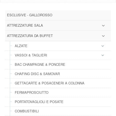
DOWNLOAD
ESCLUSIVE - GALLOROSSO
GALLERY
ATTREZZATURE SALA
NEWS
ATTREZZATURA DA BUFFET
ALZATE
CONTATTI
VASSOI & TAGLIERI
FAQ
s
BAC CHAMPAGNE & PONCERE
CHAFING DISC & SAMOVAR
LOGIN
GETTACARTE & POSACENERI A COLONNA
REGISTRATI
FERMAPROSCIUTTO
PORTATOVAGLIOLI E POSATE
COMBUSTIBILI