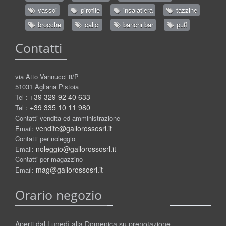
vassoi
pirofile
insalatiera
tazzine
brocche
calici
banchi bar
puff
Contatti
via Atto Vannucci 8/P
51031 Agliana Pistoia
+39 329 92 40 633
Tel :
+39 335 10 11 980
Tel :
Contatti vendita ed amministrazione
vendite@gallorossosrl.it
Email:
Contatti per noleggio
noleggio@gallorossosrl.it
Email:
Contatti per magazzino
mag@gallorossosrl.it
Email:
Orario negozio
Aperti dal Lunedì alla Domenica su prenotazione