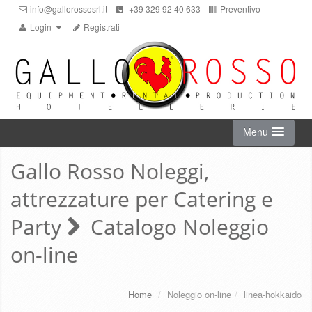
info@gallorossosrl.it
+39 329 92 40 633
Preventivo
Login
Registrati
Menu
Gallo Rosso Noleggi,
HOME
attrezzature per Catering e
NOLEGGIO ON-LINE
Party
Catalogo Noleggio
on-line
CHI SIAMO
SERVIZI
Home
/
Noleggio on-line
/
linea-hokkaido