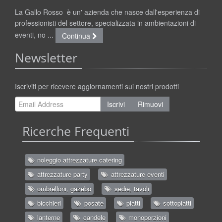
La Gallo Rosso è un' azienda che nasce dall'esperienza di
professionisti del settore, specializzata in ambientazioni di
eventi, no ...
Continua
Newsletter
Iscriviti per ricevere aggiornamenti sui nostri prodotti
Iscrivi
Rimuovi
Ricerche Frequenti
noleggio attrezzature catering
attrezzature party
attrezzature eventi
ombrelloni, gazebo
sedie, tavoli
bicchieri
posate
piatti
sottopiatti
lanterne
candele
monoporzioni