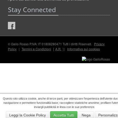
Stay Connected
© Gallo Rosso P.IVA: IT 01808280471 Tutti i diritti Riservati.
Privacy
Policy
|
Termini e Condizioni
[
A.R.
] |
Informativa sui cookies
Questo sito utilizza cookie, anche di terze parti, per ottimizzare l'esperienza dell'utente dur
navigazione e permettere funzionalità base; raccogliere statistiche anonime; profilare l'ute
inviargli pubblicità in linea con le sue preferenze.
Leggi la Cookie Policy
Accetta Tutti
Nega
Personalizz