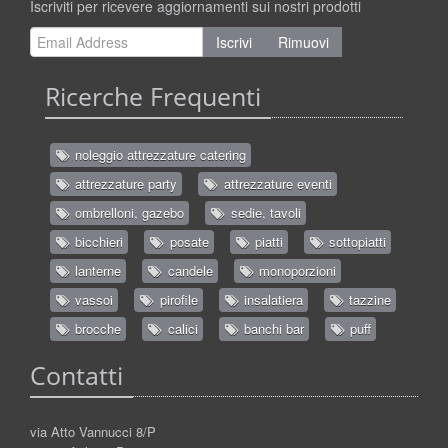
Iscriviti per ricevere aggiornamenti sui nostri prodotti
Iscrivi
Rimuovi
Ricerche Frequenti
noleggio attrezzature catering
attrezzature party
attrezzature eventi
ombrelloni, gazebo
sedie, tavoli
bicchieri
posate
piatti
sottopiatti
lanterne
candele
monoporzioni
vassoi
pirofile
insalatiera
tazzine
brocche
calici
banchi bar
puff
Contatti
via Atto Vannucci 8/P