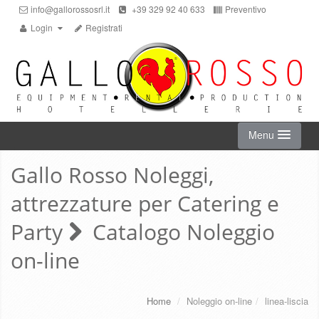
info@gallorossosrl.it
+39 329 92 40 633
Preventivo
Login
Registrati
Menu
Gallo Rosso Noleggi,
HOME
attrezzature per Catering e
NOLEGGIO ON-LINE
Party
Catalogo Noleggio
on-line
CHI SIAMO
SERVIZI
Home
/
Noleggio on-line
/
linea-liscia