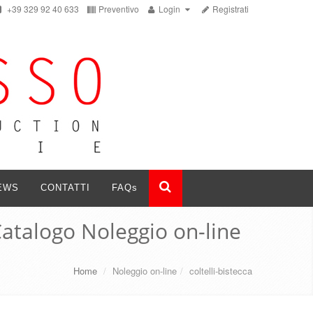
+39 329 92 40 633
Preventivo
Login
Registrati
EWS
CONTATTI
FAQ
s
atalogo Noleggio on-line
Home
/
Noleggio on-line
/
coltelli-bistecca