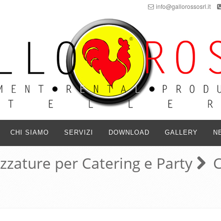
info@gallorossosrl.it
CHI SIAMO
SERVIZI
DOWNLOAD
GALLERY
N
ezzature per Catering e Party
C