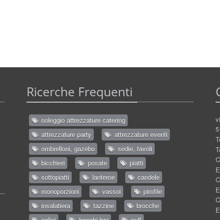
Ricerche Frequenti
v
noleggio attrezzature catering
5
attrezzature party
attrezzature eventi
T
ombrelloni, gazebo
sedie, tavoli
T
C
bicchieri
posate
piatti
E
sottopiatti
lanterne
candele
C
E
monoporzioni
vassoi
pirofile
C
insalatiera
tazzine
brocche
E
calici
banchi bar
puff