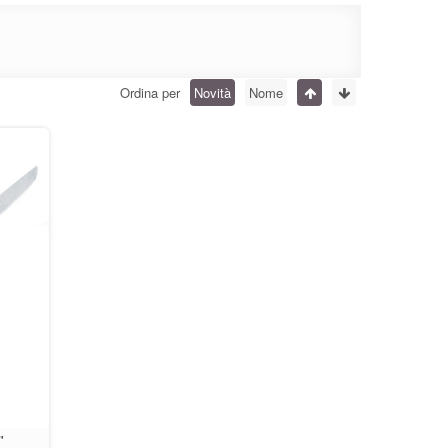
Ordina per
Novità
Nome
"