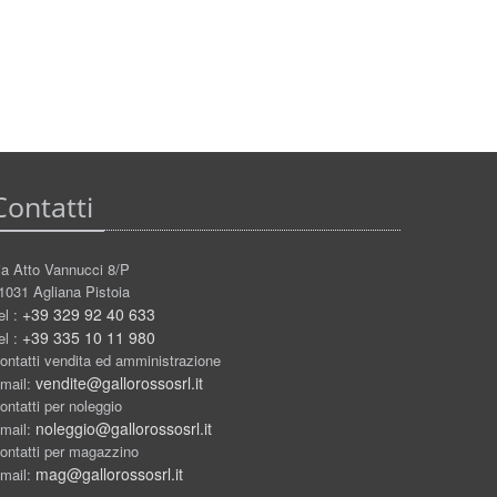
Contatti
ia Atto Vannucci 8/P
1031 Agliana Pistoia
+39 329 92 40 633
el :
+39 335 10 11 980
el :
ontatti vendita ed amministrazione
vendite@gallorossosrl.it
mail:
ontatti per noleggio
noleggio@gallorossosrl.it
mail:
ontatti per magazzino
mag@gallorossosrl.it
mail: