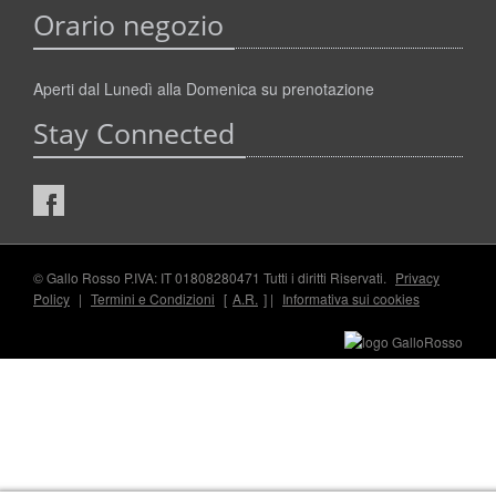
Orario negozio
Aperti dal Lunedì alla Domenica su prenotazione
Stay Connected
© Gallo Rosso P.IVA: IT 01808280471 Tutti i diritti Riservati.
Privacy
Policy
|
Termini e Condizioni
[
A.R.
] |
Informativa sui cookies