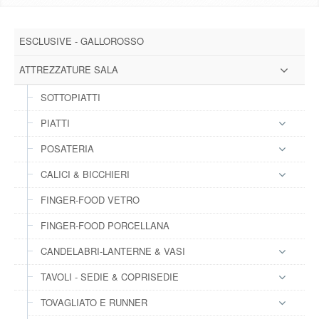
DOWNLOAD
ESCLUSIVE - GALLOROSSO
GALLERY
ATTREZZATURE SALA
NEWS
SOTTOPIATTI
PIATTI
CONTATTI
POSATERIA
FAQ
s
CALICI & BICCHIERI
FINGER-FOOD VETRO
LOGIN
FINGER-FOOD PORCELLANA
REGISTRATI
CANDELABRI-LANTERNE & VASI
TAVOLI - SEDIE & COPRISEDIE
TOVAGLIATO E RUNNER