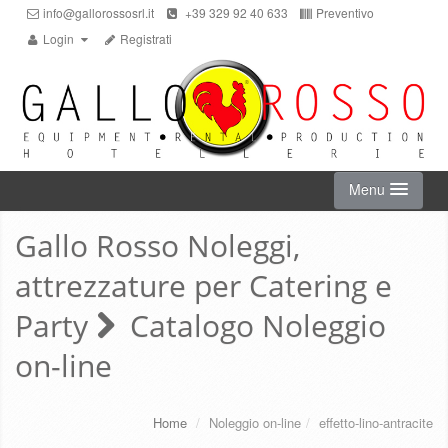
info@gallorossosrl.it
+39 329 92 40 633
Preventivo
Login
Registrati
Menu
Gallo Rosso Noleggi,
HOME
attrezzature per Catering e
NOLEGGIO ON-LINE
Party
Catalogo Noleggio
on-line
CHI SIAMO
SERVIZI
Home
/
Noleggio on-line
/
effetto-lino-antracite