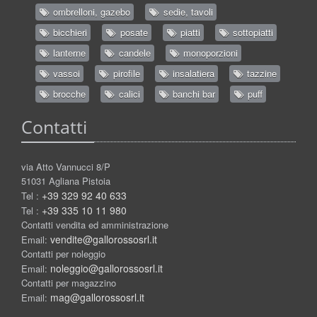
ombrelloni, gazebo
sedie, tavoli
bicchieri
posate
piatti
sottopiatti
lanterne
candele
monoporzioni
vassoi
pirofile
insalatiera
tazzine
brocche
calici
banchi bar
puff
Contatti
via Atto Vannucci 8/P
51031 Agliana Pistoia
+39 329 92 40 633
Tel :
+39 335 10 11 980
Tel :
Contatti vendita ed amministrazione
vendite@gallorossosrl.it
Email:
Contatti per noleggio
noleggio@gallorossosrl.it
Email:
Contatti per magazzino
mag@gallorossosrl.it
Email: