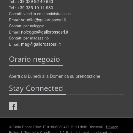
+39 329 92 40 633
Tel :
+39 335 10 11 980
Tel :
Contatti vendita ed amministrazione
vendite@gallorossosrl.it
Email:
Contatti per noleggio
noleggio@gallorossosrl.it
Email:
Contatti per magazzino
mag@gallorossosrl.it
Email:
Orario negozio
Aperti dal Lunedì alla Domenica su prenotazione
Stay Connected
© Gallo Rosso P.IVA: IT 01808280471 Tutti i diritti Riservati.
Privacy
Policy
|
Termini e Condizioni
[
A.R.
] |
Informativa sui cookies