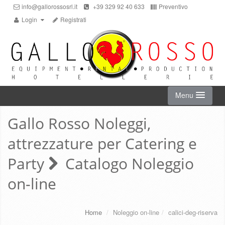
info@gallorossosrl.it
+39 329 92 40 633
Preventivo
Login
Registrati
Menu
Gallo Rosso Noleggi,
HOME
attrezzature per Catering e
NOLEGGIO ON-LINE
Party
Catalogo Noleggio
on-line
CHI SIAMO
SERVIZI
Home
/
Noleggio on-line
/
calici-deg-riserva