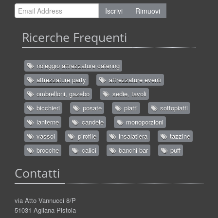
Iscrivi
Rimuovi
Ricerche Frequenti
noleggio attrezzature catering
attrezzature party
attrezzature eventi
ombrelloni, gazebo
sedie, tavoli
bicchieri
posate
piatti
sottopiatti
lanterne
candele
monoporzioni
vassoi
pirofile
insalatiera
tazzine
brocche
calici
banchi bar
puff
Contatti
via Atto Vannucci 8/P
51031 Agliana Pistoia