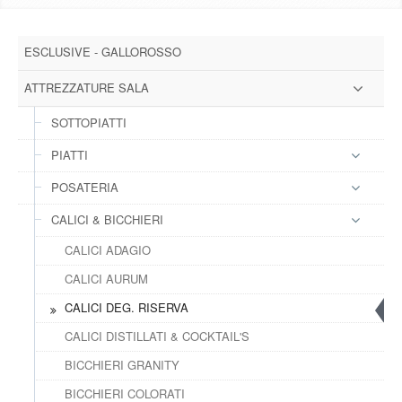
DOWNLOAD
ESCLUSIVE - GALLOROSSO
GALLERY
ATTREZZATURE SALA
NEWS
SOTTOPIATTI
PIATTI
CONTATTI
POSATERIA
FAQ
s
CALICI & BICCHIERI
CALICI ADAGIO
LOGIN
CALICI AURUM
CALICI DEG. RISERVA
REGISTRATI
CALICI DISTILLATI & COCKTAIL'S
BICCHIERI GRANITY
BICCHIERI COLORATI