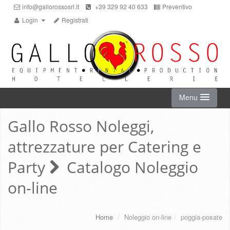
info@gallorossosrl.it
+39 329 92 40 633
Preventivo
Login
Registrati
Menu
Gallo Rosso Noleggi,
HOME
attrezzature per Catering e
NOLEGGIO ON-LINE
Party
Catalogo Noleggio
on-line
CHI SIAMO
SERVIZI
Home
/
Noleggio on-line
/
poggia-posate