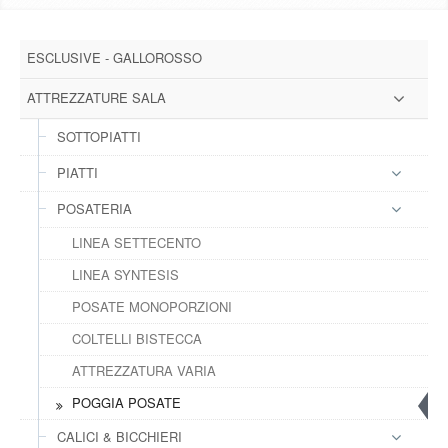
DOWNLOAD
ESCLUSIVE - GALLOROSSO
GALLERY
ATTREZZATURE SALA
NEWS
SOTTOPIATTI
PIATTI
CONTATTI
POSATERIA
FAQ
s
LINEA SETTECENTO
LINEA SYNTESIS
LOGIN
POSATE MONOPORZIONI
COLTELLI BISTECCA
REGISTRATI
ATTREZZATURA VARIA
POGGIA POSATE
CALICI & BICCHIERI