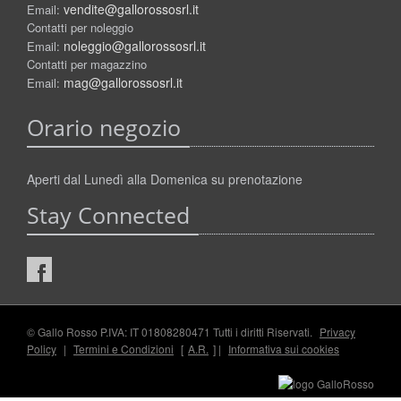
vendite@gallorossosrl.it
Email:
Contatti per noleggio
noleggio@gallorossosrl.it
Email:
Contatti per magazzino
mag@gallorossosrl.it
Email:
Orario negozio
Aperti dal Lunedì alla Domenica su prenotazione
Stay Connected
© Gallo Rosso P.IVA: IT 01808280471 Tutti i diritti Riservati.
Privacy
Policy
|
Termini e Condizioni
[
A.R.
] |
Informativa sui cookies