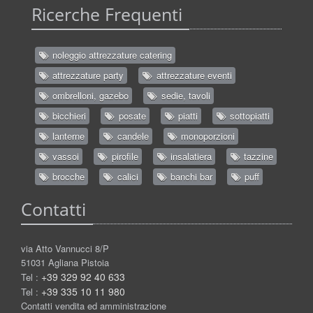
Ricerche Frequenti
noleggio attrezzature catering
attrezzature party
attrezzature eventi
ombrelloni, gazebo
sedie, tavoli
bicchieri
posate
piatti
sottopiatti
lanterne
candele
monoporzioni
vassoi
pirofile
insalatiera
tazzine
brocche
calici
banchi bar
puff
Contatti
via Atto Vannucci 8/P
51031 Agliana Pistoia
+39 329 92 40 633
Tel :
+39 335 10 11 980
Tel :
Contatti vendita ed amministrazione