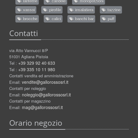
lanterne
candele
monoporzioni
vassoi
pirofile
insalatiera
tazzine
brocche
calici
banchi bar
puff
Contatti
via Atto Vannucci 8/P
51031 Agliana Pistoia
+39 329 92 40 633
Tel :
+39 335 10 11 980
Tel :
Contatti vendita ed amministrazione
vendite@gallorossosrl.it
Email:
Contatti per noleggio
noleggio@gallorossosrl.it
Email:
Contatti per magazzino
mag@gallorossosrl.it
Email:
Orario negozio