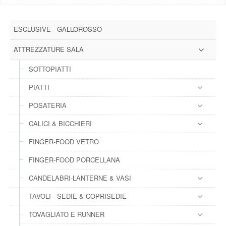
DOWNLOAD
ESCLUSIVE - GALLOROSSO
GALLERY
ATTREZZATURE SALA
NEWS
SOTTOPIATTI
PIATTI
CONTATTI
POSATERIA
FAQ
s
CALICI & BICCHIERI
FINGER-FOOD VETRO
LOGIN
FINGER-FOOD PORCELLANA
REGISTRATI
CANDELABRI-LANTERNE & VASI
TAVOLI - SEDIE & COPRISEDIE
TOVAGLIATO E RUNNER