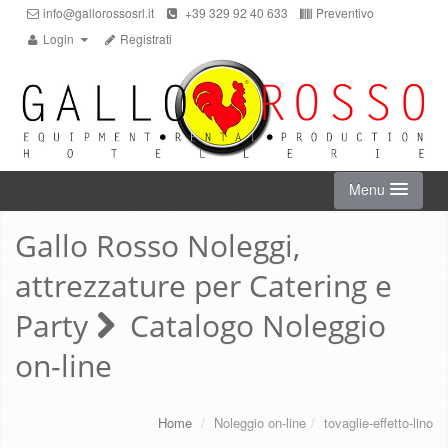
info@gallorossosrl.it
+39 329 92 40 633
Preventivo
Login
Registrati
Menu
Gallo Rosso Noleggi,
HOME
attrezzature per Catering e
NOLEGGIO ON-LINE
Party
Catalogo Noleggio
on-line
CHI SIAMO
SERVIZI
Home
/
Noleggio on-line
/
tovaglie-effetto-lino