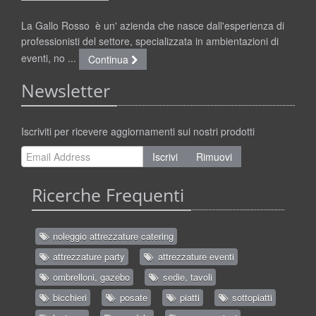
La Gallo Rosso è un' azienda che nasce dall'esperienza di
professionisti del settore, specializzata in ambientazioni di
eventi, no ...
Continua
Newsletter
Iscriviti per ricevere aggiornamenti sui nostri prodotti
Iscrivi
Rimuovi
Ricerche Frequenti
noleggio attrezzature catering
attrezzature party
attrezzature eventi
ombrelloni, gazebo
sedie, tavoli
bicchieri
posate
piatti
sottopiatti