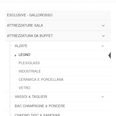
DOWNLOAD
ESCLUSIVE - GALLOROSSO
GALLERY
ATTREZZATURE SALA
NEWS
ATTREZZATURA DA BUFFET
ALZATE
CONTATTI
LEGNO
FAQ
s
PLEXIGLASS
INDUSTRIALE
LOGIN
CERAMICA E PORCELLANA
VETRO
REGISTRATI
VASSOI & TAGLIERI
BAC CHAMPAGNE & PONCERE
CHAFING DISC & SAMOVAR