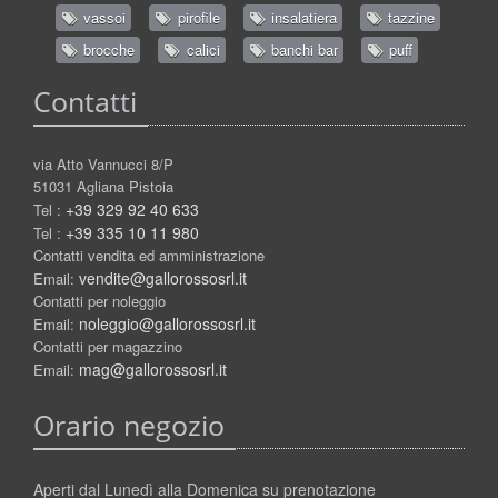
vassoi
pirofile
insalatiera
tazzine
brocche
calici
banchi bar
puff
Contatti
via Atto Vannucci 8/P
51031 Agliana Pistoia
+39 329 92 40 633
Tel :
+39 335 10 11 980
Tel :
Contatti vendita ed amministrazione
vendite@gallorossosrl.it
Email:
Contatti per noleggio
noleggio@gallorossosrl.it
Email:
Contatti per magazzino
mag@gallorossosrl.it
Email:
Orario negozio
Aperti dal Lunedì alla Domenica su prenotazione