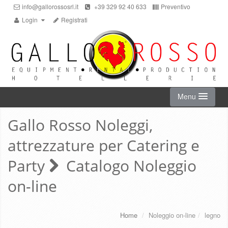
info@gallorossosrl.it
+39 329 92 40 633
Preventivo
Login
Registrati
Menu
Gallo Rosso Noleggi,
HOME
attrezzature per Catering e
NOLEGGIO ON-LINE
Party
Catalogo Noleggio
on-line
CHI SIAMO
SERVIZI
Home
/
Noleggio on-line
/
legno