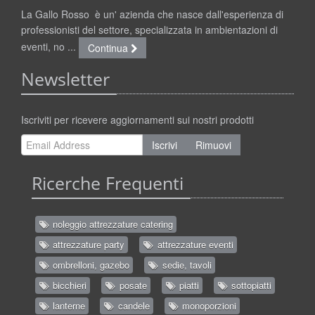
La Gallo Rosso è un' azienda che nasce dall'esperienza di
professionisti del settore, specializzata in ambientazioni di
eventi, no ...
Continua
Newsletter
Iscriviti per ricevere aggiornamenti sui nostri prodotti
Iscrivi
Rimuovi
Ricerche Frequenti
noleggio attrezzature catering
attrezzature party
attrezzature eventi
ombrelloni, gazebo
sedie, tavoli
bicchieri
posate
piatti
sottopiatti
lanterne
candele
monoporzioni