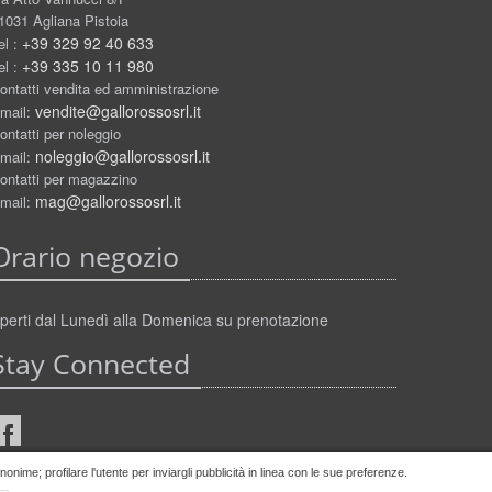
1031 Agliana Pistoia
+39 329 92 40 633
el :
+39 335 10 11 980
el :
ontatti vendita ed amministrazione
vendite@gallorossosrl.it
mail:
ontatti per noleggio
noleggio@gallorossosrl.it
mail:
ontatti per magazzino
mag@gallorossosrl.it
mail:
Orario negozio
perti dal Lunedì alla Domenica su prenotazione
Stay Connected
nime; profilare l'utente per inviargli pubblicità in linea con le sue preferenze.