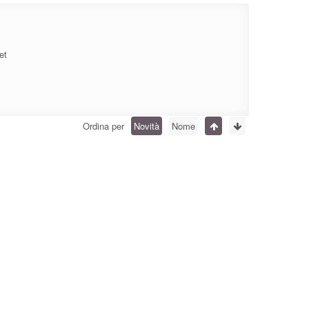
et
Ordina per
Novità
Nome