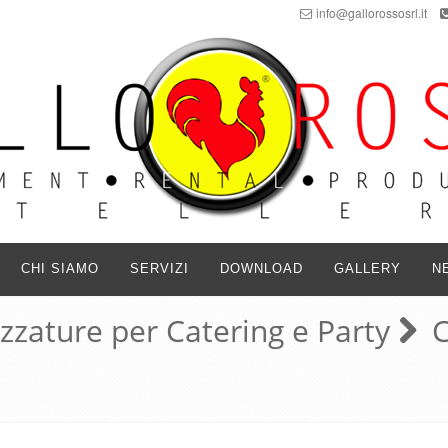
info@gallorossosrl.it
CHI SIAMO
SERVIZI
DOWNLOAD
GALLERY
N
ezzature per Catering e Party
C