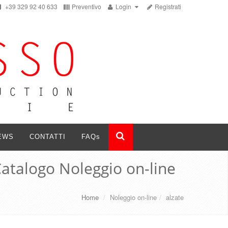
+39 329 92 40 633
Preventivo
Login
Registrati
EWS
CONTATTI
FAQ
s
atalogo Noleggio on-line
Home
/
Noleggio on-line
/
alzate