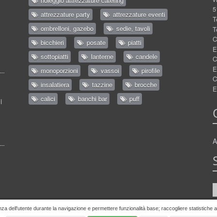
noleggio attrezzature catering
5
attrezzature party
attrezzature eventi
T
ombrelloni, gazebo
sedie, tavoli
T
C
bicchieri
posate
piatti
E
sottopiatti
lanterne
candele
C
E
monoporzioni
vassoi
pirofile
C
insalatiera
tazzine
brocche
E
calici
banchi bar
puff
i
A
nza dell'utente durante la navigazione e permettere funzionalità base; raccogliere statistiche ano