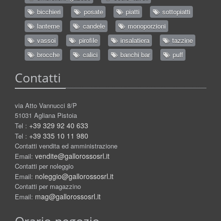
bicchieri
posate
piatti
sottopiatti
lanterne
candele
monoporzioni
vassoi
pirofile
insalatiera
tazzine
brocche
calici
banchi bar
puff
Contatti
via Atto Vannucci 8/P
51031 Agliana Pistoia
+39 329 92 40 633
Tel :
+39 335 10 11 980
Tel :
Contatti vendita ed amministrazione
vendite@gallorossosrl.it
Email:
Contatti per noleggio
noleggio@gallorossosrl.it
Email:
Contatti per magazzino
mag@gallorossosrl.it
Email: