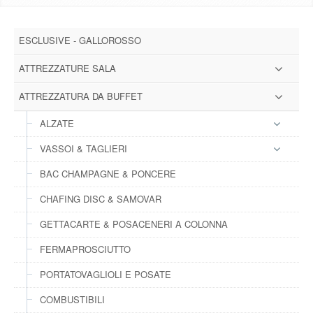
DOWNLOAD
ESCLUSIVE - GALLOROSSO
GALLERY
ATTREZZATURE SALA
NEWS
ATTREZZATURA DA BUFFET
ALZATE
CONTATTI
VASSOI & TAGLIERI
FAQ
s
BAC CHAMPAGNE & PONCERE
CHAFING DISC & SAMOVAR
LOGIN
GETTACARTE & POSACENERI A COLONNA
REGISTRATI
FERMAPROSCIUTTO
PORTATOVAGLIOLI E POSATE
COMBUSTIBILI