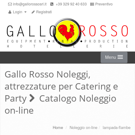
info@gallorossosrl.it
+39 329 92 40 633
Preventivo
Login
Registrati
Menu
Gallo Rosso Noleggi,
HOME
attrezzature per Catering e
NOLEGGIO ON-LINE
Party
Catalogo Noleggio
on-line
CHI SIAMO
SERVIZI
Home
/
Noleggio on-line
/
lampada-flambe