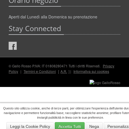
Orario negozio
Aperti dal Lunedì alla Domenica su prenotazione
Stay Connected
© Gallo Rosso P.IVA: IT 01808280471 Tutti i diritti Riservati.
Privacy
Policy
|
Termini e Condizioni
[
A.R.
] |
Informativa sui cookies
Questo sito utilizza cookie, anche di terze parti, per ottimizzare l'esperienza dell'utente dur
navigazione e permettere funzionalità base; raccogliere statistiche anonime; profilare l'ute
inviargli pubblicità in linea con le sue preferenze.
Leggi la Cookie Policy
Accetta Tutti
Nega
Personalizz