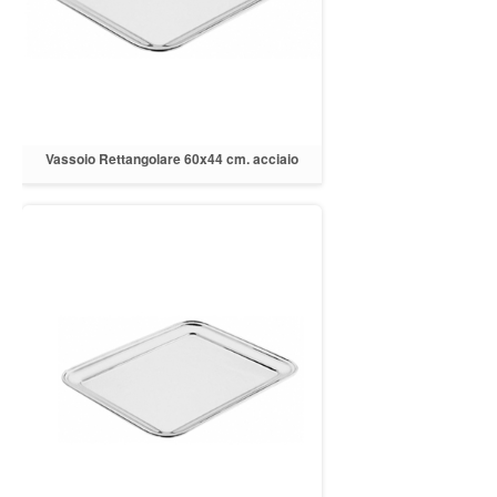
Vassoio Rettangolare 60x44 cm. acciaio
inox