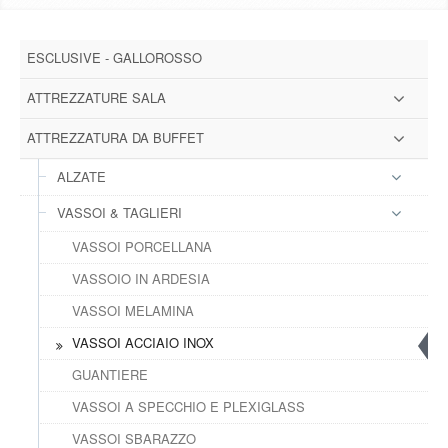
DOWNLOAD
ESCLUSIVE - GALLOROSSO
GALLERY
ATTREZZATURE SALA
NEWS
ATTREZZATURA DA BUFFET
ALZATE
CONTATTI
VASSOI & TAGLIERI
FAQ
s
VASSOI PORCELLANA
VASSOIO IN ARDESIA
LOGIN
VASSOI MELAMINA
VASSOI ACCIAIO INOX
REGISTRATI
GUANTIERE
VASSOI A SPECCHIO E PLEXIGLASS
VASSOI SBARAZZO