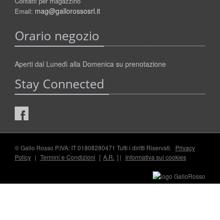
Contatti per magazzino
mag@gallorossosrl.it
Email:
Orario negozio
Aperti dal Lunedì alla Domenica su prenotazione
Stay Connected
© Gallo Rosso P.IVA: IT 01808280471 Tutti i diritti Riservati.
Privacy
Policy
|
Termini e Condizioni
[
A.R.
] |
Informativa sui cookies