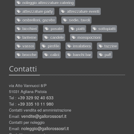
noleggio attrezzature catering
attrezzature party
attrezzature eventi
ombrelloni, gazebo
sedie, tavoli
bicchieri
posate
piatti
sottopiatti
lanterne
candele
monoporzioni
vassoi
pirofile
insalatiera
tazzine
brocche
calici
banchi bar
puff
Contatti
via Atto Vannucci 8/P
51031 Agliana Pistoia
+39 329 92 40 633
Tel :
+39 335 10 11 980
Tel :
Contatti vendita ed amministrazione
vendite@gallorossosrl.it
Email:
Contatti per noleggio
noleggio@gallorossosrl.it
Email: