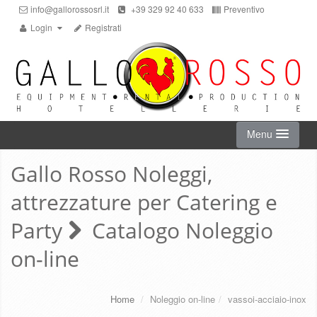
info@gallorossosrl.it
+39 329 92 40 633
Preventivo
Login
Registrati
Menu
Gallo Rosso Noleggi,
HOME
attrezzature per Catering e
NOLEGGIO ON-LINE
Party
Catalogo Noleggio
on-line
CHI SIAMO
SERVIZI
Home
/
Noleggio on-line
/
vassoi-acciaio-inox