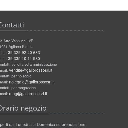
Contatti
ia Atto Vannucci 8/P
1031 Agliana Pistoia
+39 329 92 40 633
el :
+39 335 10 11 980
el :
ontatti vendita ed amministrazione
vendite@gallorossosrl.it
mail:
ontatti per noleggio
noleggio@gallorossosrl.it
mail:
ontatti per magazzino
mag@gallorossosrl.it
mail:
Orario negozio
perti dal Lunedì alla Domenica su prenotazione