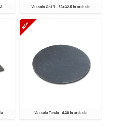
IA
Vassoio Gn1/1 - 53x32.5 in ardesia
ia
Vassoio Tondo - d.30 in ardesia