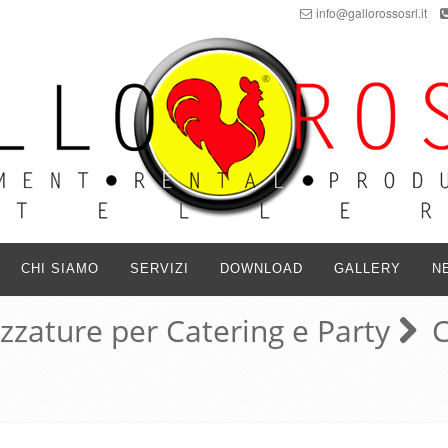
info@gallorossosrl.it
CHI SIAMO
SERVIZI
DOWNLOAD
GALLERY
N
ezzature per Catering e Party
C