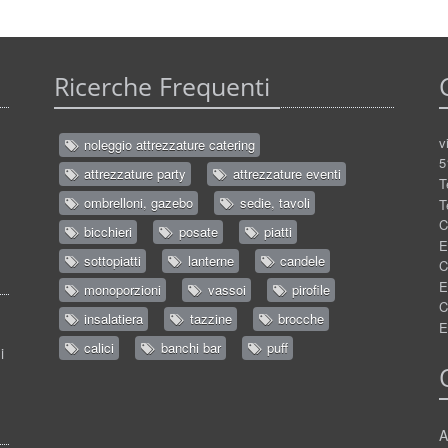
Ricerche Frequenti
v
noleggio attrezzature catering
5
attrezzature party
attrezzature eventi
T
ombrelloni, gazebo
sedie, tavoli
T
C
bicchieri
posate
piatti
E
sottopiatti
lanterne
candele
C
E
monoporzioni
vassoi
pirofile
C
insalatiera
tazzine
brocche
E
calici
banchi bar
puff
i
A