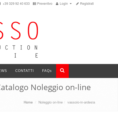
+39 329 92 40 633
Preventivo
Login
Registrati
EWS
CONTATTI
FAQ
s
atalogo Noleggio on-line
Home
/
Noleggio on-line
/
vassoio-in-ardesia