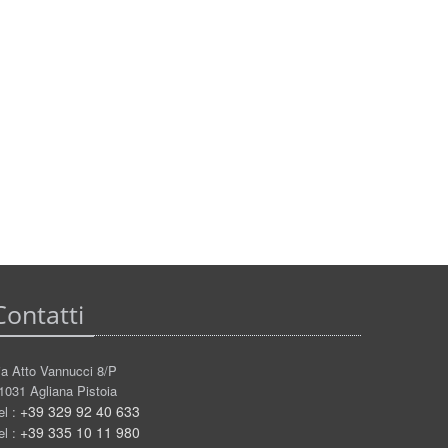
Contatti
ia Atto Vannucci 8/P
1031 Agliana Pistoia
+39 329 92 40 633
el :
+39 335 10 11 980
el :