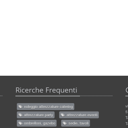
Ricerche Frequenti
v
noleggio attrezzature catering
5
attrezzature party
attrezzature eventi
T
ombrelloni, gazebo
sedie, tavoli
T