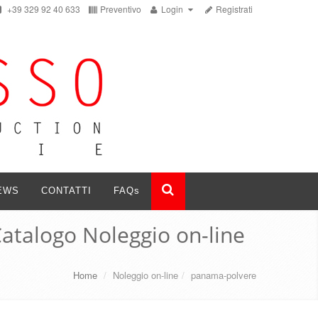
+39 329 92 40 633
Preventivo
Login
Registrati
EWS
CONTATTI
FAQ
s
atalogo Noleggio on-line
Home
/
Noleggio on-line
/
panama-polvere