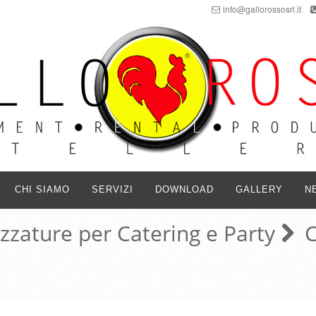
info@gallorossosrl.it
CHI SIAMO
SERVIZI
DOWNLOAD
GALLERY
N
ezzature per Catering e Party
C