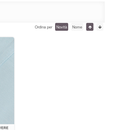
Ordina per
Novità
Nome
VERE