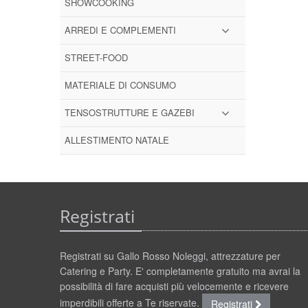
SHOWCOOKING
ARREDI E COMPLEMENTI
STREET-FOOD
MATERIALE DI CONSUMO
TENSOSTRUTTURE E GAZEBI
ALLESTIMENTO NATALE
Registrati
Registrati su Gallo Rosso Noleggi, attrezzature per
Catering e Party. E' completamente gratuito ma avrai la
possibilità di fare acquisti più velocemente e ricevere
imperdibili offerte a Te riservate.
Registrati