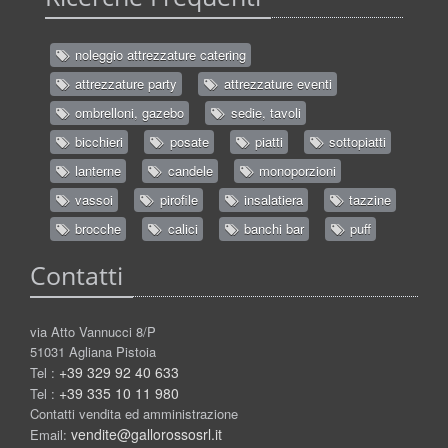
noleggio attrezzature catering
attrezzature party
attrezzature eventi
ombrelloni, gazebo
sedie, tavoli
bicchieri
posate
piatti
sottopiatti
lanterne
candele
monoporzioni
vassoi
pirofile
insalatiera
tazzine
brocche
calici
banchi bar
puff
Contatti
via Atto Vannucci 8/P
51031 Agliana Pistoia
+39 329 92 40 633
Tel :
+39 335 10 11 980
Tel :
Contatti vendita ed amministrazione
vendite@gallorossosrl.it
Email: