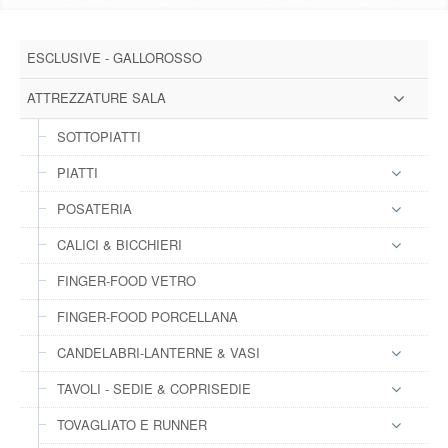
DOWNLOAD
ESCLUSIVE - GALLOROSSO
GALLERY
ATTREZZATURE SALA
NEWS
SOTTOPIATTI
PIATTI
CONTATTI
POSATERIA
FAQ
s
CALICI & BICCHIERI
FINGER-FOOD VETRO
LOGIN
FINGER-FOOD PORCELLANA
REGISTRATI
CANDELABRI-LANTERNE & VASI
TAVOLI - SEDIE & COPRISEDIE
TOVAGLIATO E RUNNER