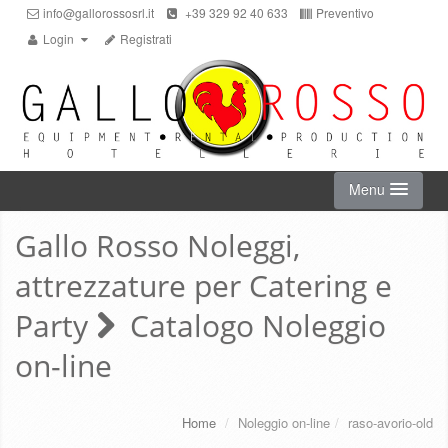
info@gallorossosrl.it
+39 329 92 40 633
Preventivo
Login
Registrati
Menu
Gallo Rosso Noleggi,
HOME
attrezzature per Catering e
NOLEGGIO ON-LINE
Party
Catalogo Noleggio
on-line
CHI SIAMO
SERVIZI
Home
/
Noleggio on-line
/
raso-avorio-old