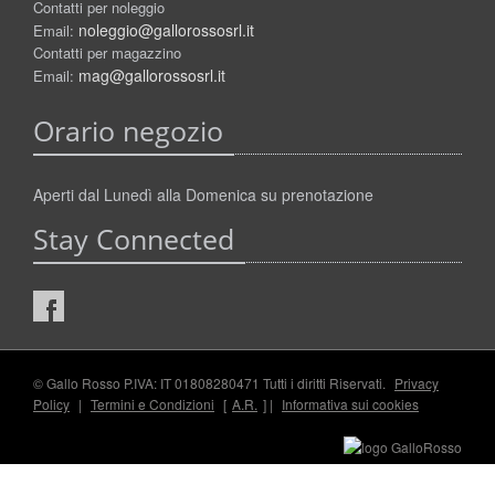
Contatti per noleggio
noleggio@gallorossosrl.it
Email:
Contatti per magazzino
mag@gallorossosrl.it
Email:
Orario negozio
Aperti dal Lunedì alla Domenica su prenotazione
Stay Connected
© Gallo Rosso P.IVA: IT 01808280471 Tutti i diritti Riservati.
Privacy
Policy
|
Termini e Condizioni
[
A.R.
] |
Informativa sui cookies