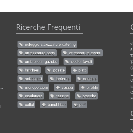
Ricerche Frequenti
v
noleggio attrezzature catering
5
attrezzature party
attrezzature eventi
T
ombrelloni, gazebo
sedie, tavoli
T
C
bicchieri
posate
piatti
E
sottopiatti
lanterne
candele
C
E
monoporzioni
vassoi
pirofile
C
insalatiera
tazzine
brocche
E
calici
banchi bar
puff
i
A