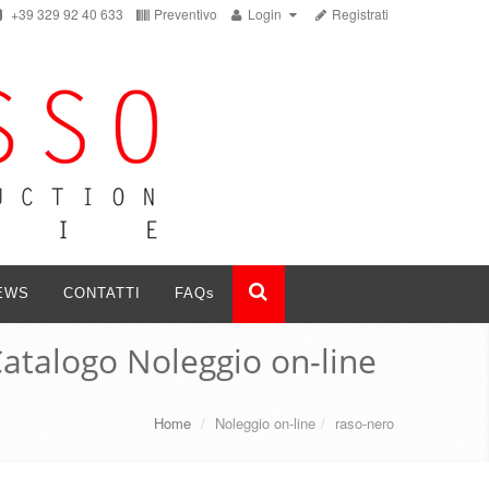
+39 329 92 40 633
Preventivo
Login
Registrati
EWS
CONTATTI
FAQ
s
atalogo Noleggio on-line
Home
/
Noleggio on-line
/
raso-nero