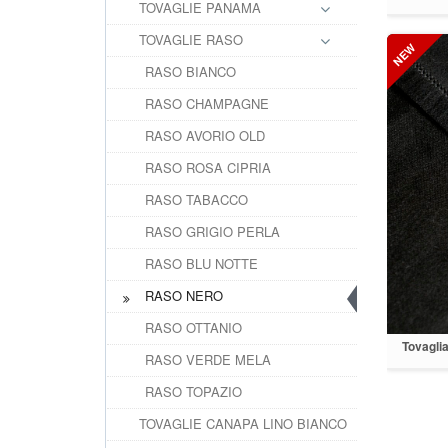
TOVAGLIE PANAMA
TOVAGLIE RASO
RASO BIANCO
RASO CHAMPAGNE
RASO AVORIO OLD
RASO ROSA CIPRIA
RASO TABACCO
RASO GRIGIO PERLA
RASO BLU NOTTE
RASO NERO
RASO OTTANIO
Tovagli
RASO VERDE MELA
RASO TOPAZIO
TOVAGLIE CANAPA LINO BIANCO