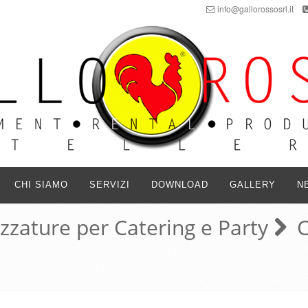
info@gallorossosrl.it
CHI SIAMO
SERVIZI
DOWNLOAD
GALLERY
N
ezzature per Catering e Party
C