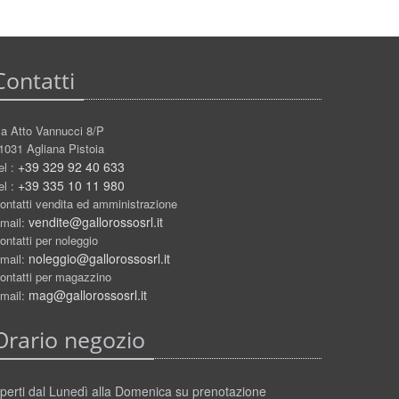
Contatti
ia Atto Vannucci 8/P
1031 Agliana Pistoia
+39 329 92 40 633
el :
+39 335 10 11 980
el :
ontatti vendita ed amministrazione
vendite@gallorossosrl.it
mail:
ontatti per noleggio
noleggio@gallorossosrl.it
mail:
ontatti per magazzino
mag@gallorossosrl.it
mail:
Orario negozio
perti dal Lunedì alla Domenica su prenotazione