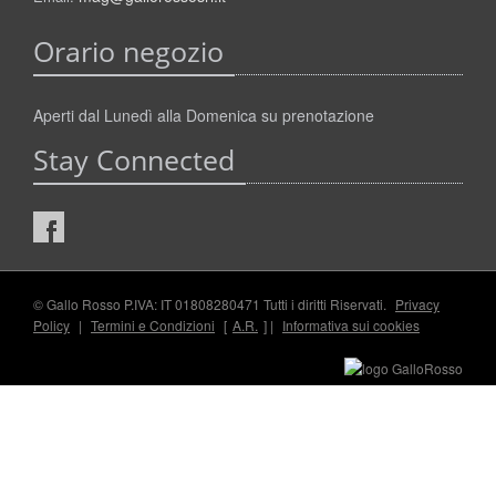
Orario negozio
Aperti dal Lunedì alla Domenica su prenotazione
Stay Connected
© Gallo Rosso P.IVA: IT 01808280471 Tutti i diritti Riservati.
Privacy
Policy
|
Termini e Condizioni
[
A.R.
] |
Informativa sui cookies