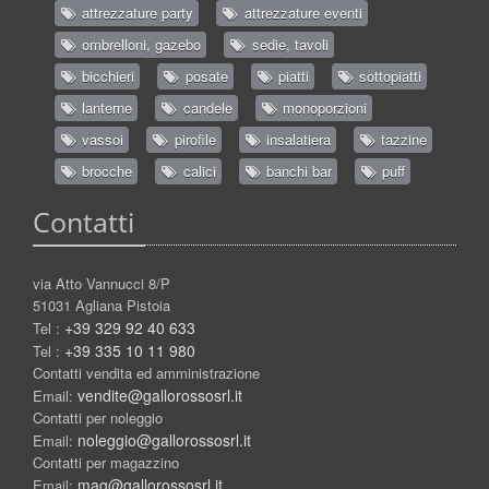
attrezzature party
attrezzature eventi
ombrelloni, gazebo
sedie, tavoli
bicchieri
posate
piatti
sottopiatti
lanterne
candele
monoporzioni
vassoi
pirofile
insalatiera
tazzine
brocche
calici
banchi bar
puff
Contatti
via Atto Vannucci 8/P
51031 Agliana Pistoia
+39 329 92 40 633
Tel :
+39 335 10 11 980
Tel :
Contatti vendita ed amministrazione
vendite@gallorossosrl.it
Email:
Contatti per noleggio
noleggio@gallorossosrl.it
Email:
Contatti per magazzino
mag@gallorossosrl.it
Email: