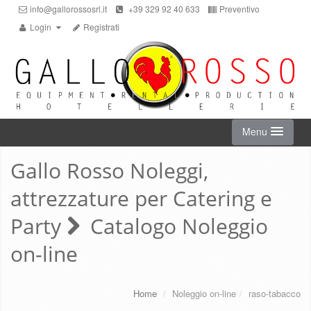
info@gallorossosrl.it
+39 329 92 40 633
Preventivo
Login
Registrati
Menu
Gallo Rosso Noleggi,
HOME
attrezzature per Catering e
NOLEGGIO ON-LINE
Party
Catalogo Noleggio
on-line
CHI SIAMO
SERVIZI
Home
/
Noleggio on-line
/
raso-tabacco