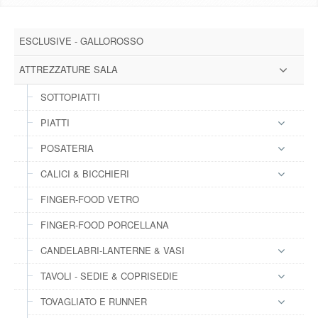
DOWNLOAD
ESCLUSIVE - GALLOROSSO
GALLERY
ATTREZZATURE SALA
NEWS
SOTTOPIATTI
PIATTI
CONTATTI
POSATERIA
FAQ
s
CALICI & BICCHIERI
FINGER-FOOD VETRO
LOGIN
FINGER-FOOD PORCELLANA
REGISTRATI
CANDELABRI-LANTERNE & VASI
TAVOLI - SEDIE & COPRISEDIE
TOVAGLIATO E RUNNER