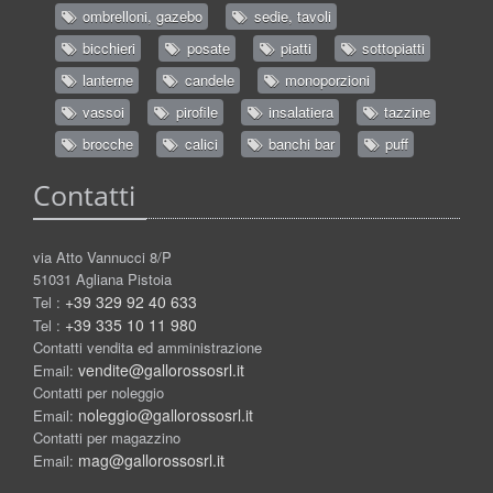
ombrelloni, gazebo
sedie, tavoli
bicchieri
posate
piatti
sottopiatti
lanterne
candele
monoporzioni
vassoi
pirofile
insalatiera
tazzine
brocche
calici
banchi bar
puff
Contatti
via Atto Vannucci 8/P
51031 Agliana Pistoia
+39 329 92 40 633
Tel :
+39 335 10 11 980
Tel :
Contatti vendita ed amministrazione
vendite@gallorossosrl.it
Email:
Contatti per noleggio
noleggio@gallorossosrl.it
Email:
Contatti per magazzino
mag@gallorossosrl.it
Email: