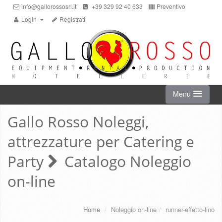
info@gallorossosrl.it
+39 329 92 40 633
Preventivo
Login
Registrati
Menu
Gallo Rosso Noleggi,
HOME
attrezzature per Catering e
NOLEGGIO ON-LINE
Party
Catalogo Noleggio
on-line
CHI SIAMO
SERVIZI
Home
/
Noleggio on-line
/
runner-effetto-lino