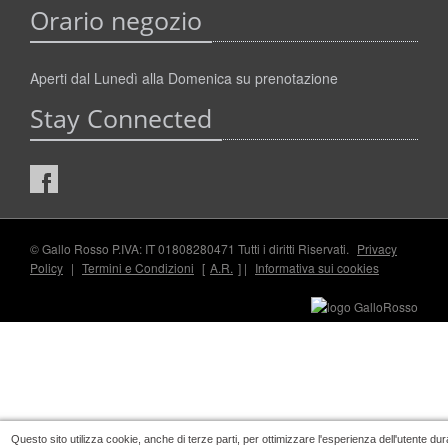
Orario negozio
Aperti dal Lunedì alla Domenica su prenotazione
Stay Connected
© Gallo Rosso P.IVA: IT 01808280471 Tutti i diritti Riservati.
Privacy
Policy
|
Termini e Condizioni
[
A.R.
] |
Informativa sui cookies
Questo sito utilizza cookie, anche di terze parti, per ottimizzare l'esperienza dell'utente dur