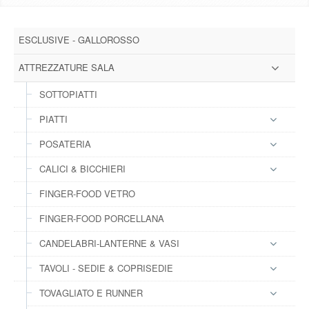
DOWNLOAD
ESCLUSIVE - GALLOROSSO
GALLERY
ATTREZZATURE SALA
NEWS
SOTTOPIATTI
PIATTI
CONTATTI
POSATERIA
FAQ
s
CALICI & BICCHIERI
FINGER-FOOD VETRO
LOGIN
FINGER-FOOD PORCELLANA
REGISTRATI
CANDELABRI-LANTERNE & VASI
TAVOLI - SEDIE & COPRISEDIE
TOVAGLIATO E RUNNER