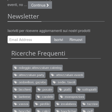
eventi, no ...
Continua
Newsletter
Iscriviti per ricevere aggiornamenti sui nostri prodotti
Iscrivi
Rimuovi
Ricerche Frequenti
noleggio attrezzature catering
attrezzature party
attrezzature eventi
ombrelloni, gazebo
sedie, tavoli
bicchieri
posate
piatti
sottopiatti
lanterne
candele
monoporzioni
vassoi
pirofile
insalatiera
tazzine
brocche
calici
banchi bar
puff