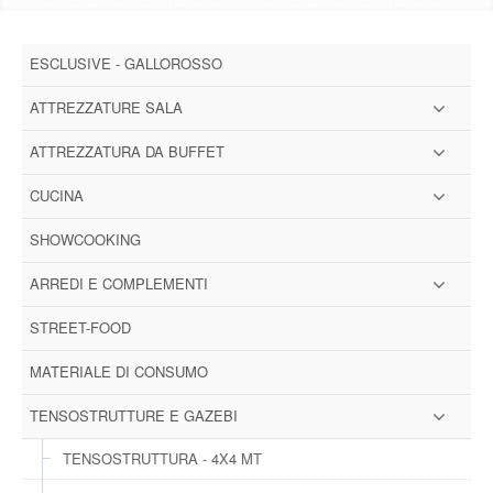
DOWNLOAD
ESCLUSIVE - GALLOROSSO
GALLERY
ATTREZZATURE SALA
NEWS
ATTREZZATURA DA BUFFET
CUCINA
CONTATTI
SHOWCOOKING
FAQ
s
ARREDI E COMPLEMENTI
LOGIN
STREET-FOOD
MATERIALE DI CONSUMO
REGISTRATI
TENSOSTRUTTURE E GAZEBI
TENSOSTRUTTURA - 4X4 MT