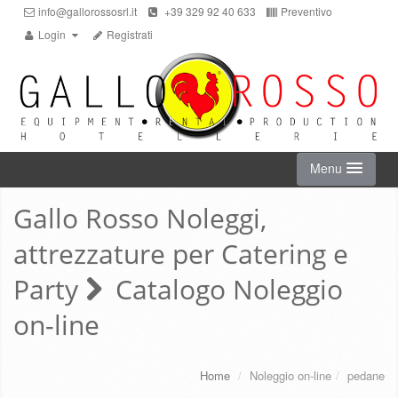
info@gallorossosrl.it
+39 329 92 40 633
Preventivo
Login
Registrati
Menu
Gallo Rosso Noleggi,
HOME
attrezzature per Catering e
NOLEGGIO ON-LINE
Party
Catalogo Noleggio
on-line
CHI SIAMO
SERVIZI
Home
/
Noleggio on-line
/
pedane