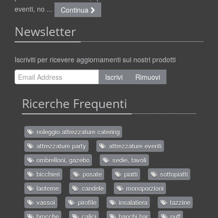
eventi, no ...
Continua
Newsletter
Iscriviti per ricevere aggiornamenti sui nostri prodotti
Iscrivi
Rimuovi
Ricerche Frequenti
noleggio attrezzature catering
attrezzature party
attrezzature eventi
ombrelloni, gazebo
sedie, tavoli
bicchieri
posate
piatti
sottopiatti
lanterne
candele
monoporzioni
vassoi
pirofile
insalatiera
tazzine
brocche
calici
banchi bar
puff