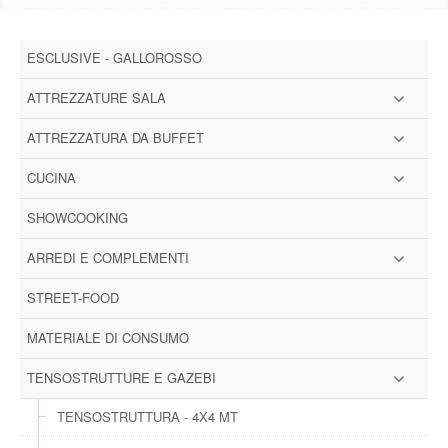
DOWNLOAD
ESCLUSIVE - GALLOROSSO
GALLERY
ATTREZZATURE SALA
NEWS
ATTREZZATURA DA BUFFET
CUCINA
CONTATTI
SHOWCOOKING
FAQ
s
ARREDI E COMPLEMENTI
LOGIN
STREET-FOOD
MATERIALE DI CONSUMO
REGISTRATI
TENSOSTRUTTURE E GAZEBI
TENSOSTRUTTURA - 4X4 MT