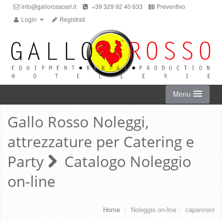
info@gallorossosrl.it
+39 329 92 40 633
Preventivo
Login
Registrati
Menu
Gallo Rosso Noleggi,
HOME
attrezzature per Catering e
NOLEGGIO ON-LINE
Party
Catalogo Noleggio
on-line
CHI SIAMO
SERVIZI
Home
/
Noleggio on-line
/
capannoni