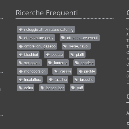
Ricerche Frequenti
v
noleggio attrezzature catering
5
attrezzature party
attrezzature eventi
T
ombrelloni, gazebo
sedie, tavoli
T
C
bicchieri
posate
piatti
E
sottopiatti
lanterne
candele
C
E
monoporzioni
vassoi
pirofile
C
insalatiera
tazzine
brocche
E
calici
banchi bar
puff
i
A