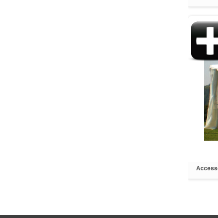
"T
Accesso