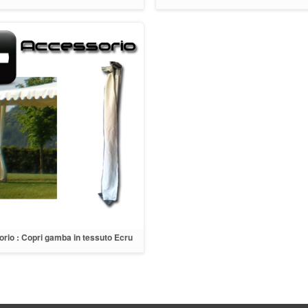
ESO" in tessuto colore bianco
lampade col.verde/nero
rio : Copri gamba in tessuto Ecru