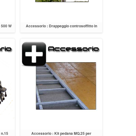
" 500 W
Accessorio : Drappeggio controsoffitto in
tessuto colore escru
 n.15
Accessorio : Kit pedana MQ.25 per