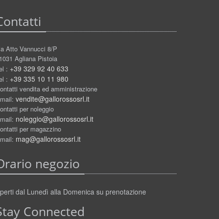
Contatti
ia Atto Vannucci 8/P
1031 Agliana Pistoia
+39 329 92 40 633
el :
+39 335 10 11 980
el :
ontatti vendita ed amministrazione
vendite@gallorossosrl.it
mail:
ontatti per noleggio
noleggio@gallorossosrl.it
mail:
ontatti per magazzino
mag@gallorossosrl.it
mail:
Orario negozio
perti dal Lunedì alla Domenica su prenotazione
Stay Connected