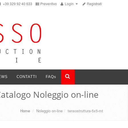
+39 329 92 40 633
Preventivo
Login
Registrati
EWS
CONTATTI
FAQ
s
atalogo Noleggio on-line
Home
/
Noleggio on-line
/
tensostruttura-5x5-mt