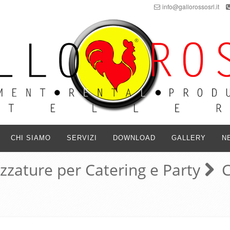
info@gallorossosrl.it
CHI SIAMO
SERVIZI
DOWNLOAD
GALLERY
N
ezzature per Catering e Party
C